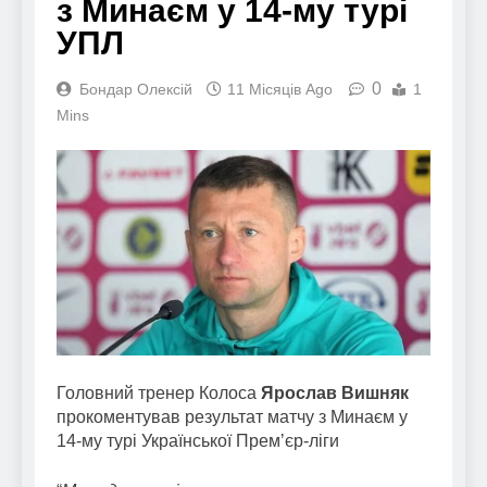
з Минаєм у 14-му турі
УПЛ
0
Бондар Олексій
11 Місяців Ago
1
Mins
Головний тренер Колоса
Ярослав Вишняк
прокоментував результат матчу з Минаєм у
14-му турі Української Премʼєр-ліги