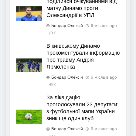
поділився очікуваннями від
матчу Динамо проти
Олександрії в УПЛ
Бондар Олексій
6 місяців ago
0
В київському Динамо
прокоментували інформацію
про травму Андрія
Ярмоленка
Бондар Олексій
6 місяців ago
0
За ліквідацію
проголосували 23 депутати:
з футбольної мапи України
зник ще один клуб
Бондар Олексій
6 місяців ago