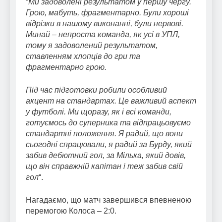
“
Ми задоволені результатом у першу чергу.
Грою, мабуть, фрагментарно. Були хороші
відрізки в нашому виконанні, були нервові.
Минай – непроста команда, як усі в УПЛ,
тому я задоволений результатом,
ставленням хлопців до гри та
фрагментарно грою.
Під час підготовки робили особливий
акцент на стандартах. Це важливий аспект
у футболі. Ми щоразу, як і всі команди,
готуємось до суперника та відпрацьовуємо
стандартні положення. Я радий, що вони
сьогодні спрацювали, я радий за Бурду, який
забив дебютний гол, за Мілька, який довів,
що він справжній капітан і теж забив свій
гол
“.
Нагадаємо, що матч завершився впевненою
перемогою Колоса – 2:0.