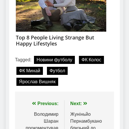
Tagged:
Новини футболу
ФК Колос
ФК Минай
Футбол
Ярослав Вишняк
Навігація
Previous:
Next:
записів
Володимир
Жуніньйо
Шаран
Пернамбукано
прокоментував
близький до