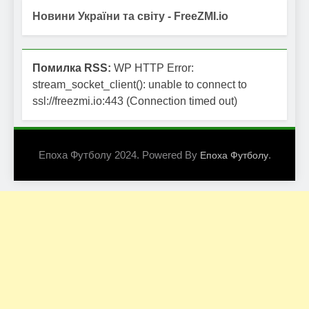
Новини України та світу - FreeZMI.io
Помилка RSS:
WP HTTP Error:
stream_socket_client(): unable to connect to
ssl://freezmi.io:443 (Connection timed out)
Епоха Футболу 2024. Powered By
.
Епоха Футболу