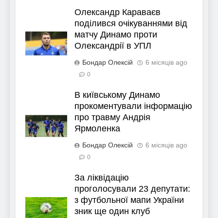
Олександр Караваєв
поділився очікуваннями від
матчу Динамо проти
Олександрії в УПЛ
Бондар Олексій
6 місяців ago
0
В київському Динамо
прокоментували інформацію
про травму Андрія
Ярмоленка
Бондар Олексій
6 місяців ago
0
За ліквідацію
проголосували 23 депутати:
з футбольної мапи України
зник ще один клуб