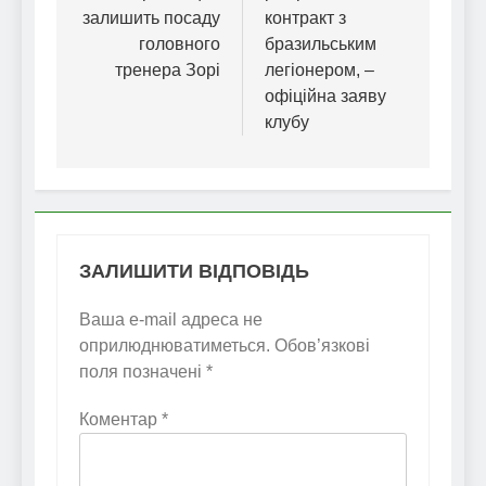
залишить посаду
контракт з
головного
бразильським
тренера Зорі
легіонером, –
офіційна заяву
клубу
ЗАЛИШИТИ ВІДПОВІДЬ
Ваша e-mail адреса не
оприлюднюватиметься.
Обов’язкові
поля позначені
*
Коментар
*