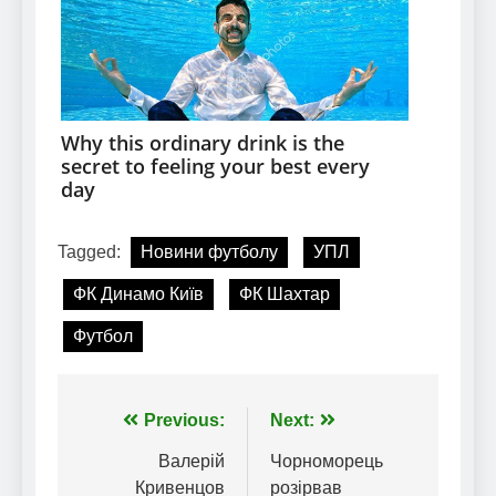
Tagged:
Новини футболу
УПЛ
ФК Динамо Київ
ФК Шахтар
Футбол
Навігація
Previous:
Next:
записів
Валерій
Чорноморець
Кривенцов
розірвав