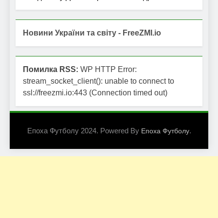
Новини України та світу - FreeZMI.io
Помилка RSS:
WP HTTP Error:
stream_socket_client(): unable to connect to
ssl://freezmi.io:443 (Connection timed out)
Епоха Футболу 2024. Powered By
.
Епоха Футболу