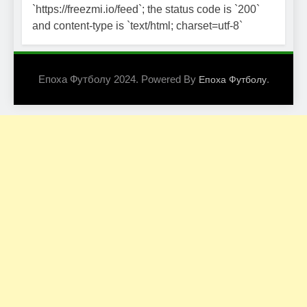
`https://freezmi.io/feed`; the status code is `200`
and content-type is `text/html; charset=utf-8`
Епоха Футболу 2024. Powered By
.
Епоха Футболу