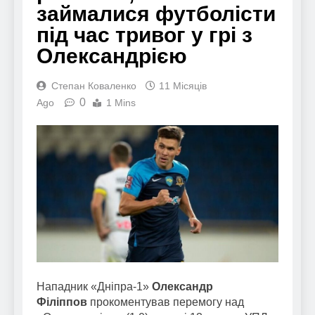
займалися футболісти
під час тривог у грі з
Олександрією
Степан Коваленко
11 Місяців
0
Ago
1 Mins
Нападник «Дніпра-1»
Олександр
Філіппов
прокоментував перемогу над