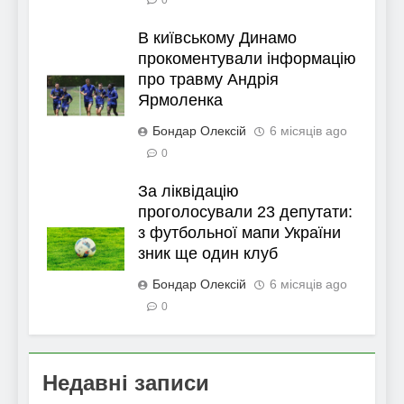
В київському Динамо
прокоментували інформацію
про травму Андрія
Ярмоленка
Бондар Олексій
6 місяців ago
0
За ліквідацію
проголосували 23 депутати:
з футбольної мапи України
зник ще один клуб
Бондар Олексій
6 місяців ago
0
Недавні записи