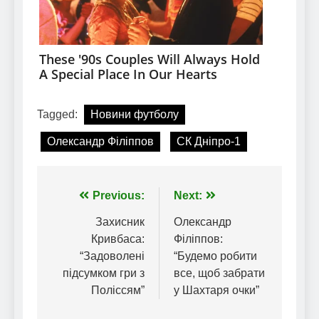
Tagged:
Новини футболу
Олександр Філіппов
СК Дніпро-1
Навігація
Previous:
Next:
записів
Захисник
Олександр
Кривбаса:
Філіппов:
“Задоволені
“Будемо робити
підсумком гри з
все, щоб забрати
Поліссям”
у Шахтаря очки”