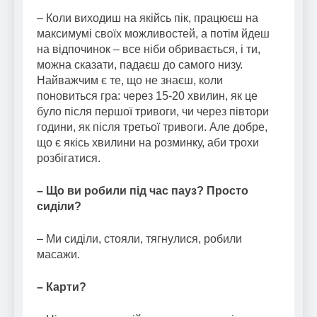
– Коли виходиш на якійсь пік, працюєш на
максимумі своїх можливостей, а потім йдеш
на відпочинок – все ніби обривається, і ти,
можна сказати, падаєш до самого низу.
Найважчим є те, що не знаєш, коли
поновиться гра: через 15-20 хвилин, як це
було після першої тривоги, чи через півтори
години, як після третьої тривоги. Але добре,
що є якісь хвилини на розминку, аби трохи
розбігатися.
– Що ви робили під час пауз? Просто
сиділи?
– Ми сиділи, стояли, тягнулися, робили
масажи.
– Карти?