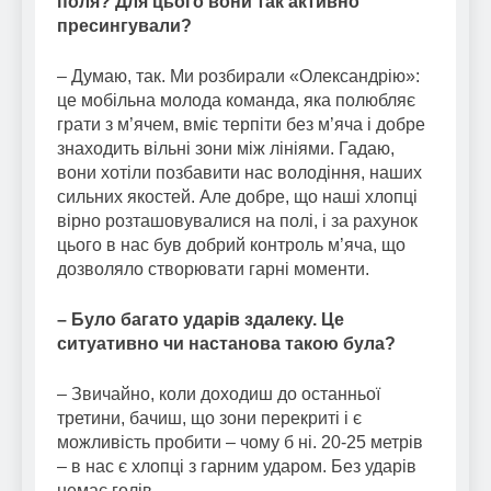
поля? Для цього вони так активно
пресингували?
– Думаю, так. Ми розбирали «Олександрію»:
це мобільна молода команда, яка полюбляє
грати з м’ячем, вміє терпіти без м’яча і добре
знаходить вільні зони між лініями. Гадаю,
вони хотіли позбавити нас володіння, наших
сильних якостей. Але добре, що наші хлопці
вірно розташовувалися на полі, і за рахунок
цього в нас був добрий контроль м’яча, що
дозволяло створювати гарні моменти.
– Було багато ударів здалеку. Це
ситуативно чи настанова такою була?
– Звичайно, коли доходиш до останньої
третини, бачиш, що зони перекриті і є
можливість пробити – чому б ні. 20-25 метрів
– в нас є хлопці з гарним ударом. Без ударів
немає голів.