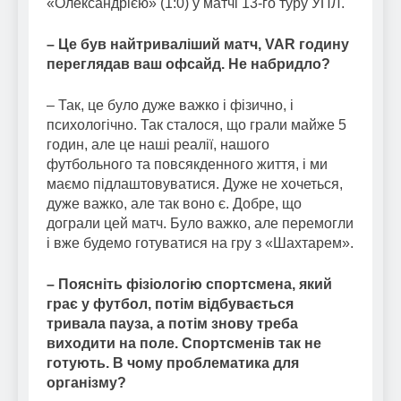
«Олександрією» (1:0) у матчі 13-го туру УПЛ.
– Це був найтриваліший матч, VAR годину
переглядав ваш офсайд. Не набридло?
– Так, це було дуже важко і фізично, і
психологічно. Так сталося, що грали майже 5
годин, але це наші реалії, нашого
футбольного та повсякденного життя, і ми
маємо підлаштовуватися. Дуже не хочеться,
дуже важко, але так воно є. Добре, що
дограли цей матч. Було важко, але перемогли
і вже будемо готуватися на гру з «Шахтарем».
– Поясніть фізіологію спортсмена, який
грає у футбол, потім відбувається
тривала пауза, а потім знову треба
виходити на поле. Спортсменів так не
готують. В чому проблематика для
організму?