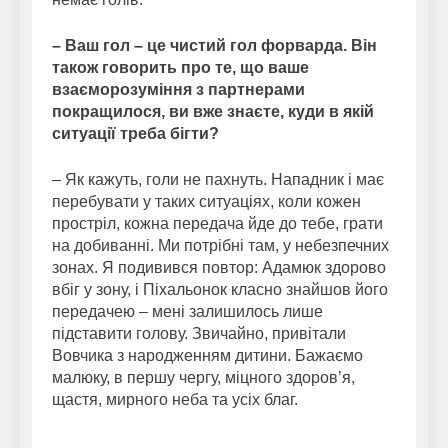
– Ваш гол – це чистий гол форварда. Він
також говорить про те, що ваше
взаєморозуміння з партнерами
покращилося, ви вже знаєте, куди в якій
ситуації треба бігти?
– Як кажуть, голи не пахнуть. Нападник і має
перебувати у таких ситуаціях, коли кожен
простріл, кожна передача йде до тебе, грати
на добиванні. Ми потрібні там, у небезпечних
зонах. Я подивився повтор: Адамюк здорово
вбіг у зону, і Піхальонок класно знайшов його
передачею – мені залишилось лише
підставити голову. Звичайно, привітали
Вовчика з народженням дитини. Бажаємо
малюку, в першу чергу, міцного здоров’я,
щастя, мирного неба та усіх благ.