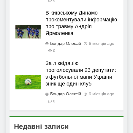
0
В київському Динамо
прокоментували інформацію
про травму Андрія
Ярмоленка
Бондар Олексій
6 місяців ago
0
За ліквідацію
проголосували 23 депутати:
з футбольної мапи України
зник ще один клуб
Бондар Олексій
6 місяців ago
0
Недавні записи