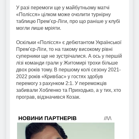
У разі перемоги ще у майбутньому матчі
«Полісся» цілком може очолити турнірну
таблицю Прем’єр-Ліги, про що раніше у клубі
могли лише мріяти.
Оскільки «Полісся» є дебютантом Української
Прем’єр-Ліги, то на такому високому рівні
суперники ще не зустрічалися. А ось у першій
лізі команди грали у Житомирі трохи більше
двох років тому. В першому колі сезону 2021-
2022 років «Кривбас» у гостях здобув
перемогу з рахунком 2:1. У переможців
забивали Хобленко та Приходько, а у тих, хто
програв, відзначився Козак.