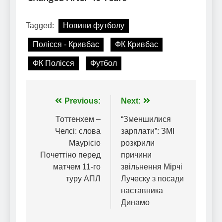
Tagged:
Новини футболу
Полісся - Кривбас
ФК Кривбас
ФК Полісся
Футбол
Навігація
Previous:
Next:
записів
Тоттенхем –
“Зменшилися
Челсі: слова
зарплати”: ЗМІ
Маурісіо
розкрили
Почеттіно перед
причини
матчем 11-го
звільнення Мірчі
туру АПЛ
Луческу з посади
наставника
Динамо