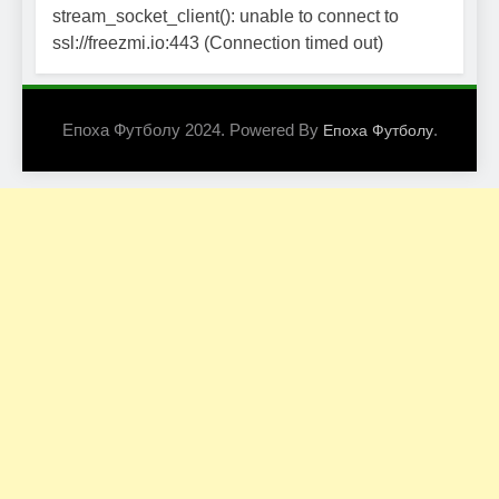
stream_socket_client(): unable to connect to
ssl://freezmi.io:443 (Connection timed out)
Епоха Футболу 2024. Powered By
.
Епоха Футболу