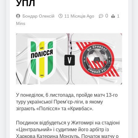
УПЛ
0
Бондар Олексій
11 Місяців Ago
1
Mins
У понеділок, 6 листопада, пройде матч 13-го
туру української Прем’єр-ліги, в якому
зіграють «Полісся» та «Кривбас».
Поєдинок відбудеться у Житомирі на стадіоні
«Центральний» і судитиме його арбітр із
Харкова Катерина Монзуль. Початок матчу о