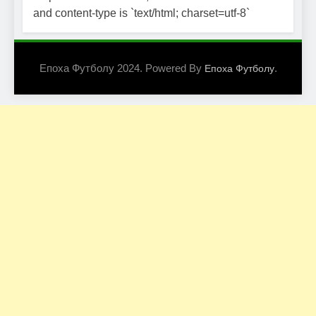
and content-type is `text/html; charset=utf-8`
Епоха Футболу 2024. Powered By
.
Епоха Футболу