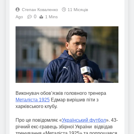
Степан Коваленко
11 Місяців
0
Ago
1 Mins
Виконувач обов’язків головного тренера
Металіста 1925
Едмар вирішив піти з
харківського клубу.
Про це повідомляє «
Український футбол
». 43-
річний екс-гравець збірної України відвідав
тренування «Металіста 1925» та попрощався