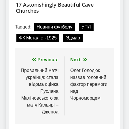
Tagged:
Новини футболу
УПЛ
ФК Металіст-1925
Эдмар
Навігація
Previous:
Next:
записів
Провальний матч
Олег Голодюк
українця: стала
назвав головний
відома оцінка
фактор перемоги
Руслана
над
Маліновського за
Чорноморцем
матч Кальярі –
Дженоа