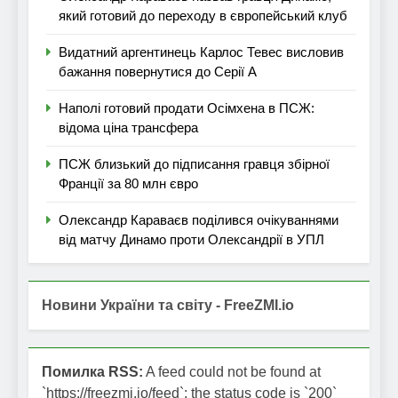
який готовий до переходу в європейський клуб
Видатний аргентинець Карлос Тевес висловив
бажання повернутися до Серії А
Наполі готовий продати Осімхена в ПСЖ:
відома ціна трансфера
ПСЖ близький до підписання гравця збірної
Франції за 80 млн євро
Олександр Караваєв поділився очікуваннями
від матчу Динамо проти Олександрії в УПЛ
Новини України та світу - FreeZMI.io
Помилка RSS:
A feed could not be found at
`https://freezmi.io/feed`; the status code is `200`