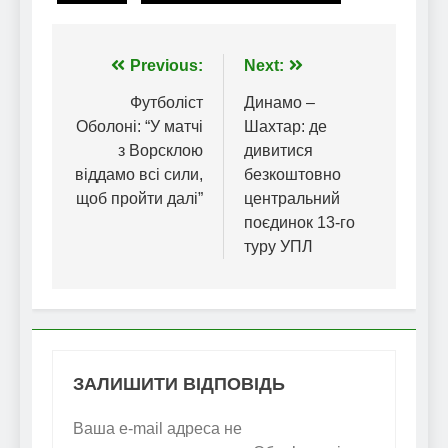
Навігація
Previous:
Next:
записів
Футболіст
Динамо –
Оболоні: “У матчі
Шахтар: де
з Ворсклою
дивитися
віддамо всі сили,
безкоштовно
щоб пройти далі”
центральний
поєдинок 13-го
туру УПЛ
ЗАЛИШИТИ ВІДПОВІДЬ
Ваша e-mail адреса не