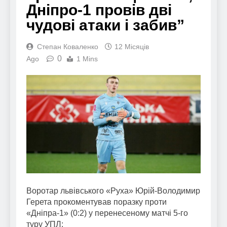
Дніпро-1 провів дві
чудові атаки і забив”
Степан Коваленко
12 Місяців
0
Ago
1 Mins
Воротар львівського «Руха» Юрій-Володимир
Герета прокоментував поразку проти
«Дніпра-1» (0:2) у перенесеному матчі 5-го
туру УПЛ: