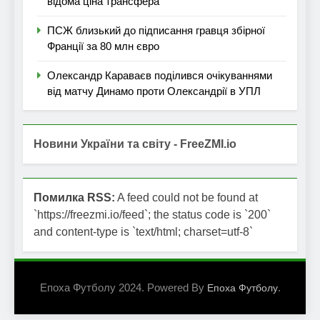
відома ціна трансфера
ПСЖ близький до підписання гравця збірної
Франції за 80 млн євро
Олександр Караваєв поділився очікуваннями
від матчу Динамо проти Олександрії в УПЛ
Новини України та світу - FreeZMI.io
Помилка RSS:
A feed could not be found at
`https://freezmi.io/feed`; the status code is `200`
and content-type is `text/html; charset=utf-8`
Епоха Футболу 2024. Powered By
.
Епоха Футболу