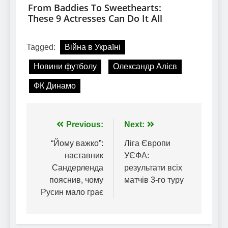
Tagged:
Війна в Україні
Новини футболу
Олександр Алієв
ФК Динамо
Навігація
Previous:
Next:
записів
“Йому важко”:
Ліга Європи
наставник
УЄФА:
Сандерленда
результати всіх
пояснив, чому
матчів 3-го туру
Русин мало грає