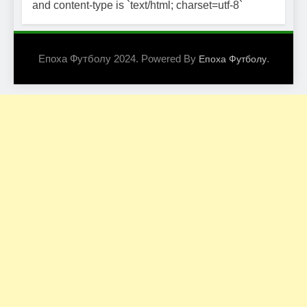
and content-type is `text/html; charset=utf-8`
Епоха Футболу 2024. Powered By
.
Епоха Футболу