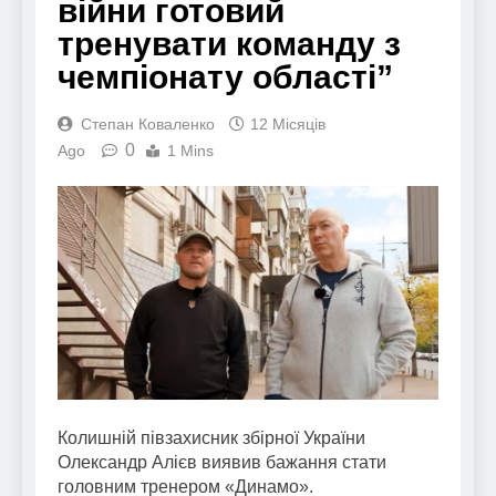
війни готовий
тренувати команду з
чемпіонату області”
Степан Коваленко
12 Місяців
0
Ago
1 Mins
Колишній півзахисник збірної України
Олександр Алієв виявив бажання стати
головним тренером «Динамо».