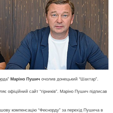
орда”
Маріно Пушич
очолив донецький “Шахтар”.
ляє офіційний сайт “гірників”. Маріно Пушич підписав
ошову компенсацію “Феєнорду” за перехід Пушича в