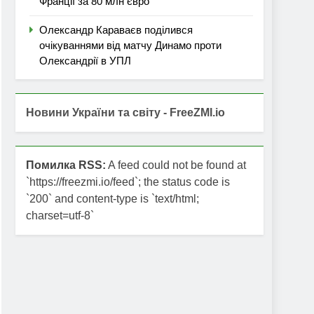
Франції за 80 млн євро
Олександр Караваєв поділився
очікуваннями від матчу Динамо проти
Олександрії в УПЛ
Новини України та світу - FreeZMI.io
Помилка RSS:
A feed could not be found at
`https://freezmi.io/feed`; the status code is
`200` and content-type is `text/html;
charset=utf-8`