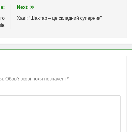
s:
Next:
го
Хаві: “Шахтар – це складний суперник”
нів
я.
Обов’язкові поля позначені
*