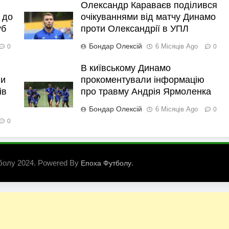
Олександр Караваєв поділився
 до
очікуваннями від матчу Динамо
уб
проти Олександрії в УПЛ
Бондар Олексій
6 Місяців Ago
0
0
В київському Динамо
ли
прокоментували інформацію
ів
про травму Андрія Ярмоленка
Бондар Олексій
6 Місяців Ago
0
0
болу 2024. Powered By
.
Епоха Футболу