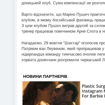
донецький клуб. Сума компенсації не розго
Варто відзначити, що Маріно Пушич практич
клубом, в якому боснійський фахівець працю
З цим клубом Пушич виграв другий за силою
тренер працював помічником Арне Слота в н
Нагадаємо, 29 жовтня “Шахтар” оголосив про
Патріком ван Леувеном, який пропрацював у к
нідерландця команду тимчасово очолив леген
хорвата донеччани розгромили черкаський ЛН