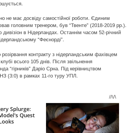
лошується.
но не має досвіду самостійної роботи. Єдиним
вав головним тренером, був “Твенте” (2018-2019 рр.).
 дивізіон в Нідерландах. Останнім часом 52-річний
ідерландському “Феєнорді”.
 розірвання контракту з нідерландським фахівцем
лубі всього 105 днів. Після звільнення
да “гірників” Даріо Срна. Під керівництвом
З (3:0) в рамках 11-го туру УПЛ.