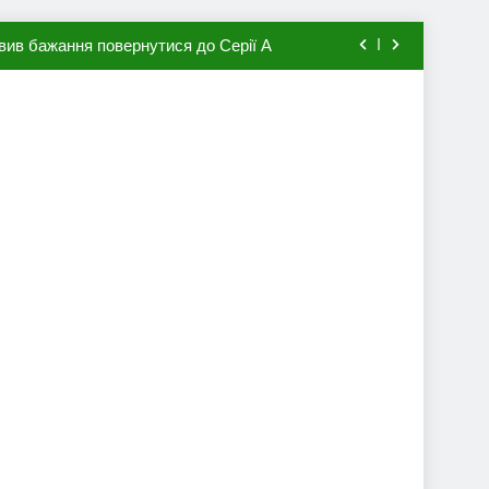
вив бажання повернутися до Серії А
мхена в ПСЖ: відома ціна трансфера
авця збірної Франції за 80 млн євро
ий до переходу в європейський клуб
вив бажання повернутися до Серії А
мхена в ПСЖ: відома ціна трансфера
авця збірної Франції за 80 млн євро