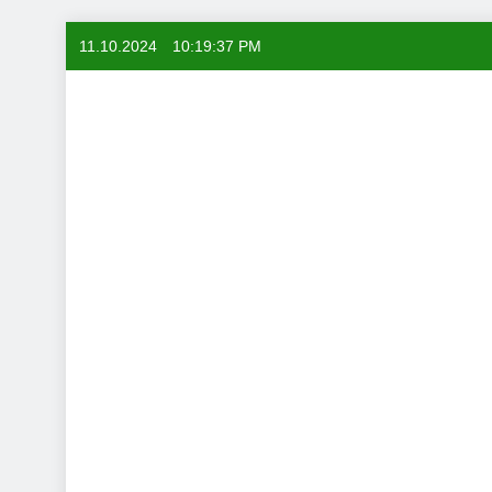
Skip
11.10.2024
10:19:38 PM
to
content