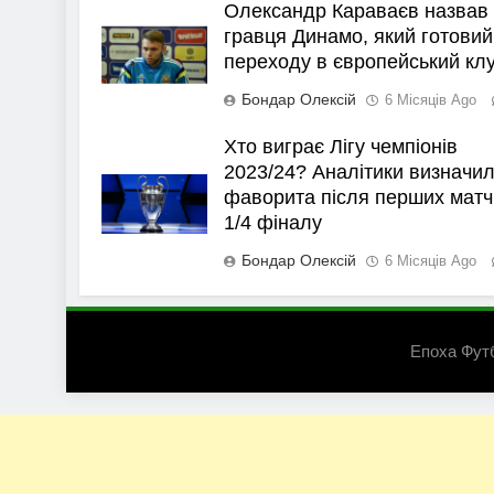
Олександр Караваєв назвав
гравця Динамо, який готовий
переходу в європейський кл
Бондар Олексій
6 Місяців Ago
Хто виграє Лігу чемпіонів
2023/24? Аналітики визначи
фаворита після перших матч
1/4 фіналу
Бондар Олексій
6 Місяців Ago
Епоха Фут