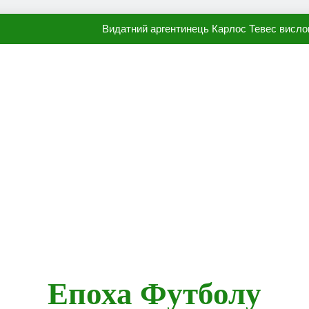
Видатний аргентинець Карлос Тевес висло
Наполі готовий продати Осі
ПСЖ близький до підписання гр
Олександр Караваєв назвав гравця Динамо, який готов
Видатний аргентинець Карлос Тевес висло
Наполі готовий продати Осі
ПСЖ близький до підписання гр
Епоха Футболу