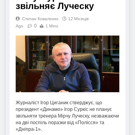
звільняє Луческу
Степан Коваленко
12 Місяців
0
Ago
1 Mins
Журналіст Ігор Циганик стверджує, що
президент «Динамо» Ігор Суркіс не планує
звільняти тренера Мірчу Луческу, незважаючи
на дві поспіль поразки від «Полісся» та
«Дніпра-1».