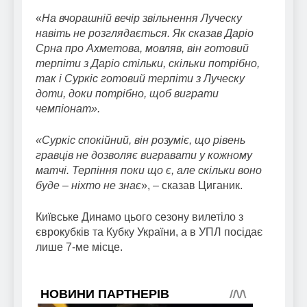
«
На вчорашній вечір звільнення Луческу
навіть не розглядається. Як сказав Даріо
Срна про Ахметова, мовляв, він готовий
терпіти з Даріо стільки, скільки потрібно,
так і Суркіс готовий терпіти з Луческу
доти, доки потрібно, щоб виграти
чемпіонат».
«Суркіс спокійний, він розуміє, що рівень
гравців не дозволяє вигравати у кожному
матчі. Терпіння поки що є, але скільки воно
буде – ніхто не знає
», – сказав Циганик.
Київське Динамо цього сезону вилетіло з
єврокубків та Кубку України, а в УПЛ посідає
лише 7-ме місце.