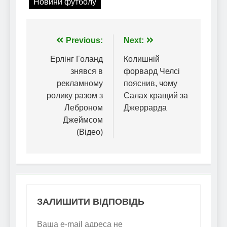
Новини футболу
Навігація
Previous:
Next:
записів
Ерлінг Голанд
Колишній
знявся в
форвард Челсі
рекламному
пояснив, чому
ролику разом з
Салах кращий за
Леброном
Джеррарда
Джеймсом
(Відео)
ЗАЛИШИТИ ВІДПОВІДЬ
Ваша e-mail адреса не