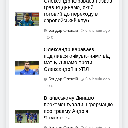
Олександр Караваєв назвав
гравця Динамо, який
готовий до переходу в
європейський клуб
Бондар Олексій
6 місяців ago
0
Олександр Караваєв
поділився очікуваннями від
матчу Динамо проти
Олександрії в УПЛ
Бондар Олексій
6 місяців ago
0
В київському Динамо
прокоментували інформацію
про травму Андрія
Ярмоленка
Бондар Олексій
6 місяців ago