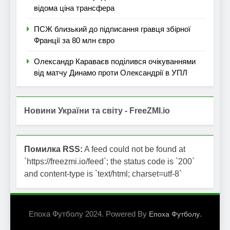
відома ціна трансфера
ПСЖ близький до підписання гравця збірної
Франції за 80 млн євро
Олександр Караваєв поділився очікуваннями
від матчу Динамо проти Олександрії в УПЛ
Новини України та світу - FreeZMI.io
Помилка RSS:
A feed could not be found at
`https://freezmi.io/feed`; the status code is `200`
and content-type is `text/html; charset=utf-8`
Епоха Футболу 2024. Powered By
.
Епоха Футболу