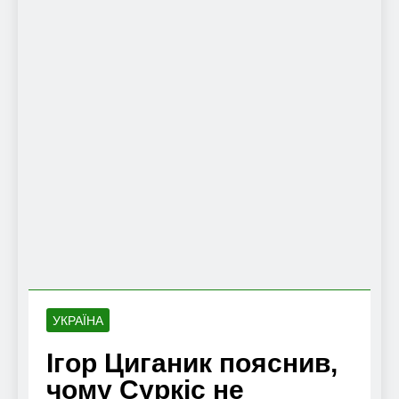
УКРАЇНА
Ігор Циганик пояснив,
чому Суркіс не