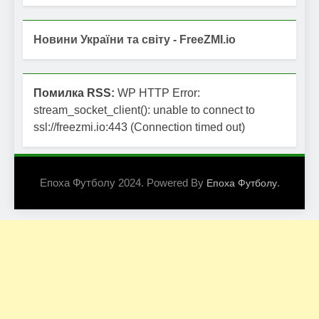
Новини України та світу - FreeZMI.io
Помилка RSS:
WP HTTP Error:
stream_socket_client(): unable to connect to
ssl://freezmi.io:443 (Connection timed out)
Епоха Футболу 2024. Powered By
.
Епоха Футболу