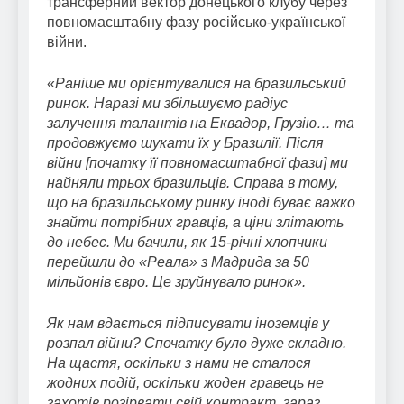
трансферний вектор донецького клубу через
повномасштабну фазу російсько-української
війни.
«
Раніше ми орієнтувалися на бразильський
ринок. Наразі ми збільшуємо радіус
залучення талантів на Еквадор, Грузію… та
продовжуємо шукати їх у Бразилії. Після
війни [початку її повномасштабної фази] ми
найняли трьох бразильців. Справа в тому,
що на бразильському ринку іноді буває важко
знайти потрібних гравців, а ціни злітають
до небес. Ми бачили, як 15-річні хлопчики
перейшли до «Реала» з Мадрида за 50
мільйонів євро. Це зруйнувало ринок».
Як нам вдається підписувати іноземців у
розпал війни? Спочатку було дуже складно.
На щастя, оскільки з нами не сталося
жодних подій, оскільки жоден гравець не
захотів розірвати свій контракт, зараз