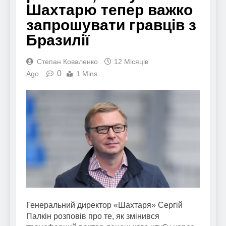
Шахтарю тепер важко
запрошувати гравців з
Бразилії
Степан Коваленко
12 Місяців
0
Ago
1 Mins
Генеральний директор «Шахтаря» Сергій
Палкін розповів про те, як змінився