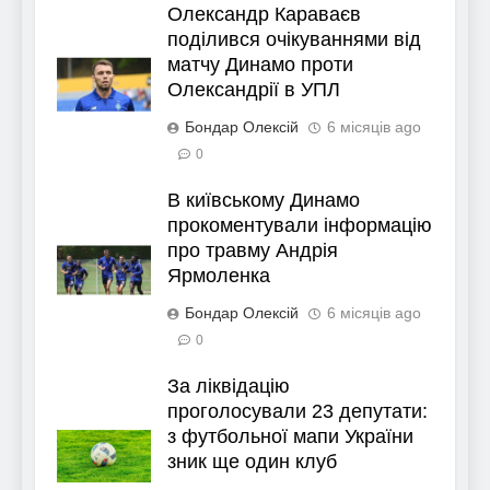
Олександр Караваєв
поділився очікуваннями від
матчу Динамо проти
Олександрії в УПЛ
Бондар Олексій
6 місяців ago
0
В київському Динамо
прокоментували інформацію
про травму Андрія
Ярмоленка
Бондар Олексій
6 місяців ago
0
За ліквідацію
проголосували 23 депутати:
з футбольної мапи України
зник ще один клуб