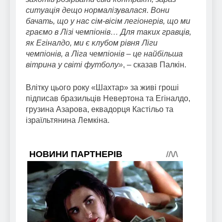
ситуація дещо нормалізувалася. Вони
бачать, що у нас сім-вісім легіонерів, що ми
граємо в Лізі чемпіонів… Для таких гравців,
як Егіналдо, ми є клубом рівня Ліги
чемпіонів, а Ліга чемпіонів – це найбільша
вітрина у світі футболу»
, – сказав Палкін.
Влітку цього року «Шахтар» за живі гроші
підписав бразильців Невертона та Егіналдо,
грузина Азарова, еквадорця Кастільо та
ізраїльтянина Лемкіна.