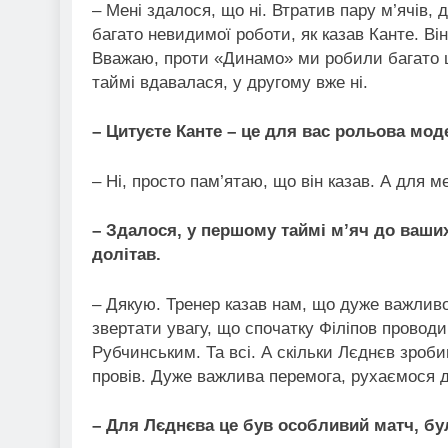
– Мені здалося, що ні. Втратив пару м’ячів,
багато невидимої роботи, як казав Канте. Він
Вважаю, проти «Динамо» ми робили багато ц
таймі вдавалася, у другому вже ні.
– Цитуєте Канте – це для вас рольова мо
– Ні, просто пам’ятаю, що він казав. А для ме
– Здалося, у першому таймі м’яч до ваших
долітав.
– Дякую. Тренер казав нам, що дуже важливо
звертати увагу, що спочатку Філіпов проводи
Рубчинським. Та всі. А скільки Лєднєв зроби
провів. Дуже важлива перемога, рухаємося д
– Для Лєднєва це був особливий матч, бу