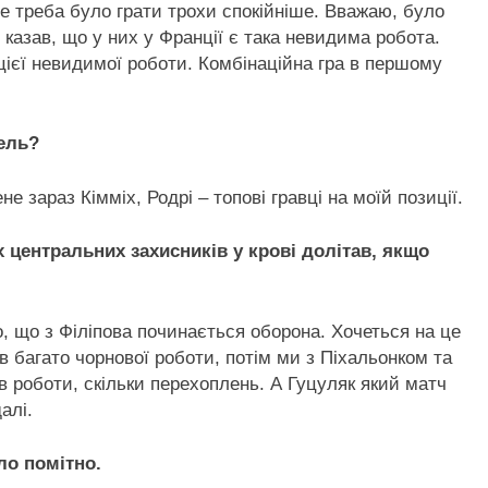
 де треба було грати трохи спокійніше. Вважаю, було
 казав, що у них у Франції є така невидима робота.
ієї невидимої роботи. Комбінаційна гра в першому
дель?
не зараз Кімміх, Родрі – топові гравці на моїй позиції.
 центральних захисників у крові долітав, якщо
, що з Філіпова починається оборона. Хочеться на це
в багато чорнової роботи, потім ми з Піхальонком та
в роботи, скільки перехоплень. А Гуцуляк який матч
алі.
ло помітно.