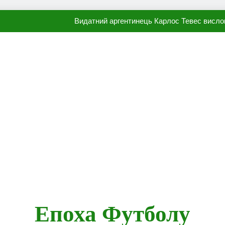
Видатний аргентинець Карлос Тевес висло
Наполі готовий продати Осі
ПСЖ близький до підписання гр
Олександр Караваєв назвав гравця Динамо, який готов
Видатний аргентинець Карлос Тевес висло
Наполі готовий продати Осі
ПСЖ близький до підписання гр
Епоха Футболу