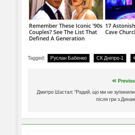
Tagged:
Руслан Бабенко
СК Дніпро-1
Навігація
Previou
записів
Дмитро Шастал: “Радий, що ми не зупинили
після гри з Дина