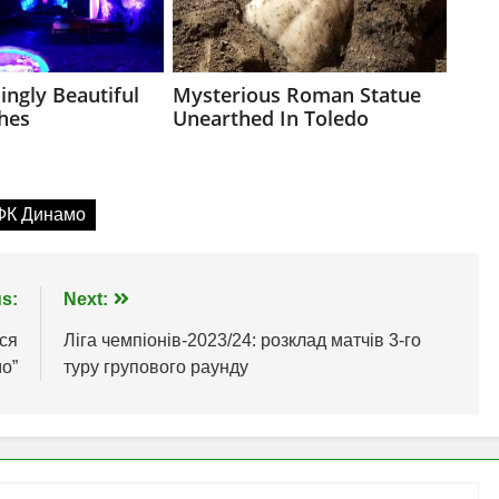
ФК Динамо
s:
Next:
ся
Ліга чемпіонів-2023/24: розклад матчів 3-го
мо”
туру групового раунду