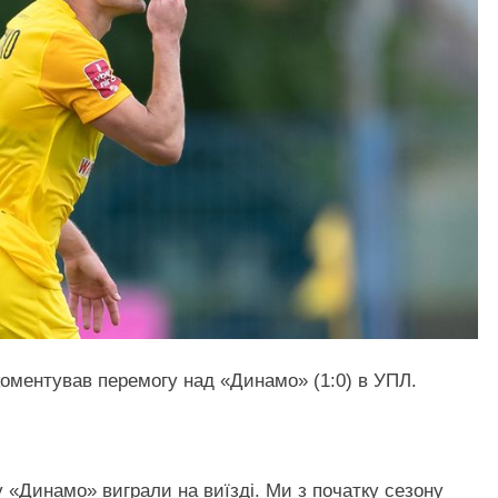
коментував перемогу над «Динамо» (1:0) в УПЛ.
, у «Динамо» виграли на виїзді. Ми з початку сезону