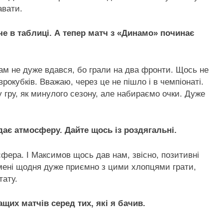
авати.
че в таблиці. А тепер матч з «Динамо» починає
нам не дуже вдався, бо грали на два фронти. Щось не
рокубків. Вважаю, через це не пішло і в чемпіонаті.
 гру, як минулого сезону, але набираємо очки. Дуже
дає атмосферу. Дайте щось із роздягальні.
сфера. І Максимов щось дав нам, звісно, позитивні
о мені щодня дуже приємно з цими хлопцями грати,
тату.
щих матчів серед тих, які я бачив.