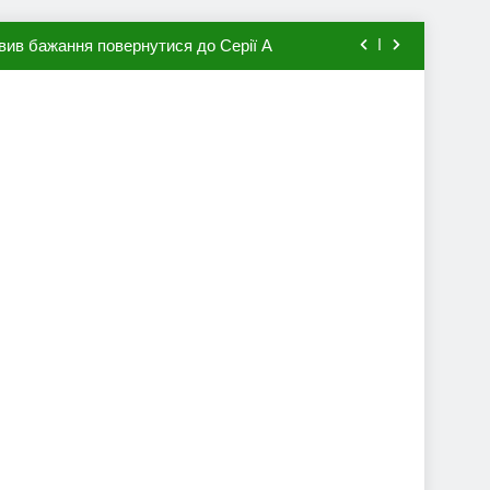
вив бажання повернутися до Серії А
мхена в ПСЖ: відома ціна трансфера
авця збірної Франції за 80 млн євро
ий до переходу в європейський клуб
вив бажання повернутися до Серії А
мхена в ПСЖ: відома ціна трансфера
авця збірної Франції за 80 млн євро