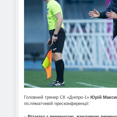
Головний тренер СК «Дніпро-1»
Юрій Макси
післяматчевій пресконференції:
– Вітаємо з перемогою, важливою перемо