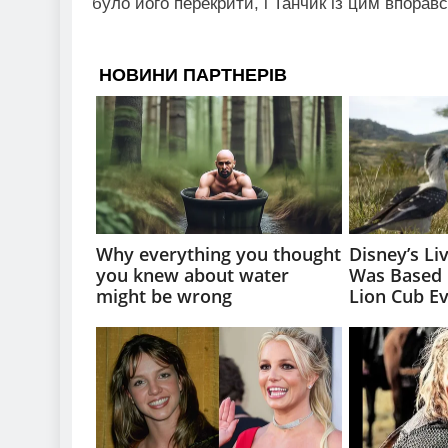
було його перекрити, і Танчик із цим впорався