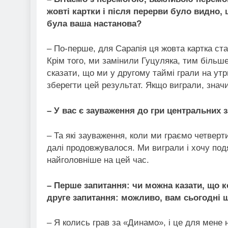
жовті картки і після перерви було видно,
була ваша настанова?
– По-перше, для Сарапія ця жовта картка ста
Крім того, ми замінили Гуцуляка, тим більше
сказати, що ми у другому таймі грали на утр
зберегти цей результат. Якщо виграли, знач
– У вас є зауваження до гри центральних 
– Та які зауваження, коли ми граємо четверти
далі продовжувалося. Ми виграли і хочу под
найголовніше на цей час.
– Перше запитання: чи можна казати, що 
друге запитання: можливо, вам сьогодні
– Я колись грав за «Динамо», і це для мене н