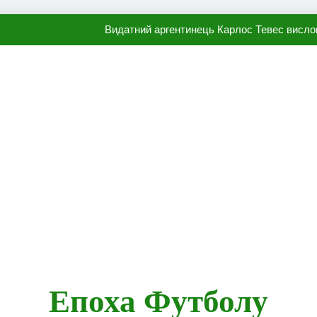
Видатний аргентинець Карлос Тевес висло
Наполі готовий продати Осі
ПСЖ близький до підписання гр
Олександр Караваєв назвав гравця Динамо, який готов
Видатний аргентинець Карлос Тевес висло
Наполі готовий продати Осі
ПСЖ близький до підписання гр
Епоха Футболу