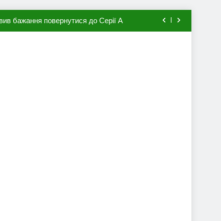
вив бажання повернутися до Серії А
мхена в ПСЖ: відома ціна трансфера
авця збірної Франції за 80 млн євро
ий до переходу в європейський клуб
вив бажання повернутися до Серії А
мхена в ПСЖ: відома ціна трансфера
авця збірної Франції за 80 млн євро