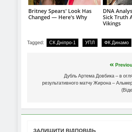
Tagged:
СК Дніпро-1
УПЛ
ФК Динамо
Навігація
Previou
записів
Дубль Артема Довбика – в огл
результативного матчу Жирона – Альмер
(Від
ЗАЛИШИТИ ВІДПОВІДЬ