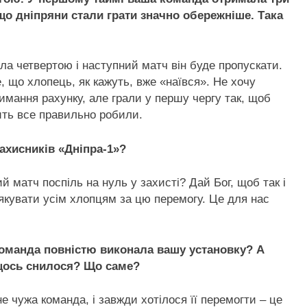
 що дніпряни стали грати значно обережніше. Така
ла четвертою і наступний матч він буде пропускати.
, що хлопець, як кажуть, вже «наївся». Не хочу
имання рахунку, але грали у першу чергу так, щоб
ить все правильно робили.
захисників «Дніпра-1»?
й матч поспіль на нуль у захисті? Дай Бог, щоб так і
якувати усім хлопцям за цю перемогу. Це для нас
команда повністю виконала вашу установку? А
 щось снилося? Що саме?
е чужа команда, і завжди хотілося її перемогти – це