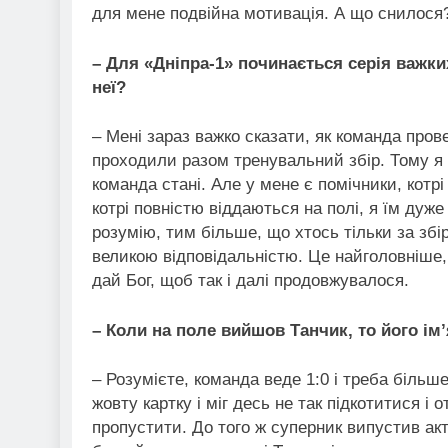
для мене подвійна мотивація. А що снилося
– Для «Дніпра-1» починається серія важки
неї?
– Мені зараз важко сказати, як команда пров
проходили разом тренувальний збір. Тому я 
команда стані. Але у мене є помічники, котр
котрі повністю віддаються на полі, я їм дуже 
розумію, тим більше, що хтось тільки за збі
великою відповідальністю. Це найголовніше, 
дай Бог, щоб так і далі продовжувалося.
– Коли на поле вийшов Танчик, то його ім’
– Розумієте, команда веде 1:0 і треба більш
жовту картку і міг десь не так підкотитися і 
пропустити. До того ж суперник випустив ак