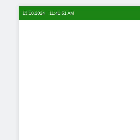
Skip
13.10.2024
11:41:52 AM
to
content