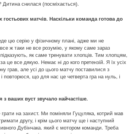
? Дитина снилася (посміхається).
х гостьових матчів. Наскільки команда готова до
еде цю серію у фізичному плані, адже ми не
все ж таки не все розумію, у якому саме зараз
і підказують, як саме тренувати хлопців. Тим хлопцям,
за це все дякую. Немає ні до кого претензій. Я їх усіх
рну грав, але усі до цього матчу поставилися з
і повторюся, що для нас це четверта гра на нуль, і
я з ваших вуст звучало найчастіше.
е грати на захист. Ми поміняли Гуцуляка, котрий мав
отримати другу, і крім цього матчу ще і наступний
тивного Дубінчака. який є мотором команди. Треба