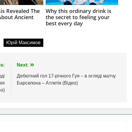
Юрій Максимов
s:
Next:
яді
Дебютний гол 17-річного Гуя – в огляді матчу
ія
Барселона – Атлетік (Відео)
ео)