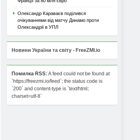
Франції за 80 млн євро
Олександр Караваєв поділився
очікуваннями від матчу Динамо проти
Олександрії в УПЛ
Новини України та світу - FreeZMI.io
Помилка RSS:
A feed could not be found at
`https://freezmi.io/feed`; the status code is
`200` and content-type is `text/html;
charset=utf-8`