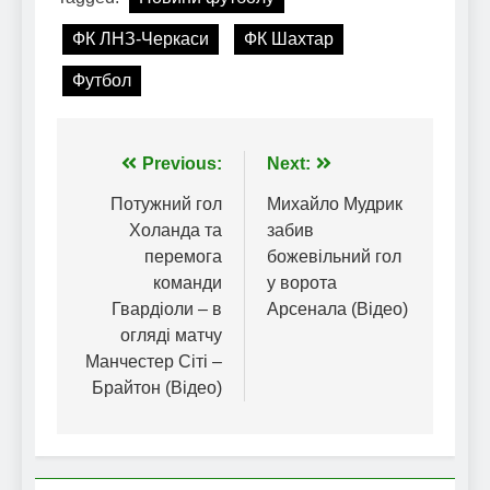
ФК ЛНЗ-Черкаси
ФК Шахтар
Футбол
Навігація
Previous:
Next:
записів
Потужний гол
Михайло Мудрик
Холанда та
забив
перемога
божевільний гол
команди
у ворота
Гвардіоли – в
Арсенала (Відео)
огляді матчу
Манчестер Сіті –
Брайтон (Відео)