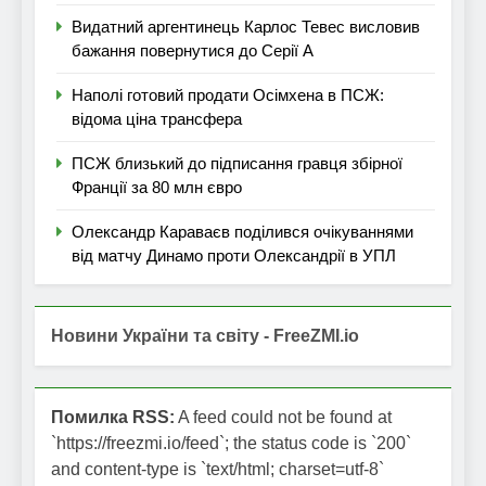
Видатний аргентинець Карлос Тевес висловив
бажання повернутися до Серії А
Наполі готовий продати Осімхена в ПСЖ:
відома ціна трансфера
ПСЖ близький до підписання гравця збірної
Франції за 80 млн євро
Олександр Караваєв поділився очікуваннями
від матчу Динамо проти Олександрії в УПЛ
Новини України та світу - FreeZMI.io
Помилка RSS:
A feed could not be found at
`https://freezmi.io/feed`; the status code is `200`
and content-type is `text/html; charset=utf-8`