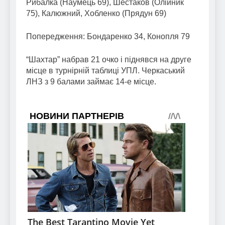
Рибалка (Наумець 69), Шестаков (Олійник
75), Калюжний, Хобленко (Прядун 69)
Попередження: Бондаренко 34, Конопля 79
“Шахтар” набрав 21 очко і піднявся на друге
місце в турнірній таблиці УПЛ. Черкаський
ЛНЗ з 9 балами займає 14-е місце.