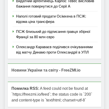
Видатний аргентинець Карлос Тевес висловив
бажання повернутися до Серії А
Наполі готовий продати Осімхена в ПСЖ:
відома ціна трансфера
ПСЖ близький до підписання гравця збірної
Франції за 80 млн євро
Олександр Караваєв поділився очікуваннями
від матчу Динамо проти Олександрії в УПЛ
Новини України та світу - FreeZMI.io
Помилка RSS:
A feed could not be found at
`https://freezmi.io/feed`; the status code is `200`
and content-type is `text/html; charset=utf-8`