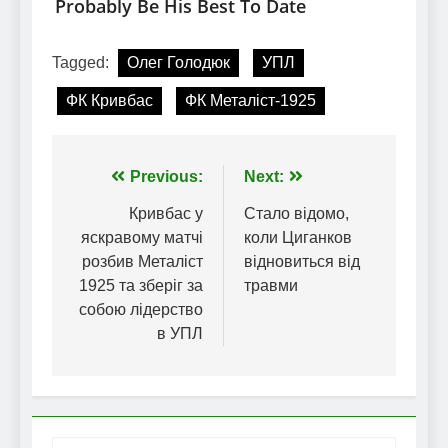
Tagged:
Олег Голодюк
УПЛ
ФК Кривбас
ФК Металіст-1925
Навігація
Previous:
Next:
записів
Кривбас у
Стало відомо,
яскравому матчі
коли Циганков
розбив Металіст
відновиться від
1925 та зберіг за
травми
собою лідерство
в УПЛ