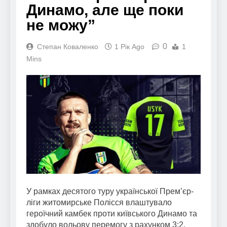
Динамо, але ще поки
не можу”
0
Степан Коваленко
1 Рік Ago
1
Mins
У рамках десятого туру української Прем’єр-
ліги житомирське Полісся влаштувало
героїчний камбек проти київського Динамо та
здобуло вольову перемогу з рахунком 3:2.