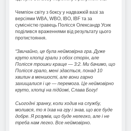
Чемпіон світу з боксу у надважкій вазі за
версіями WBA, WBO, IBO, IBF та за
сумісністю гравець Полісся Олександр Усик
поділився враженнями від результату цього
протистояння.
“Звичайно, це була неймовірна гра. Дуже
круто хлопці грали з обох сторін, але
Полісся трошки краще — 3:2. Ми бачимо, що
Полісся грало, мені здається, понад 10
хвилин в меншості, але вони гарно
захищалися і це — перемога. Це неймовірно
круто, хлопці на підйомі, Слава Богу!
Сьогодні зранку, коли ходив на службу,
молився, то я їхав на гру і знав, що все буде
добре. Я розумів, що буде нелегко, але і не
треба нам легко. Все неймовірно.