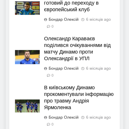
готовий до переходу в
європейський клуб
Бондар Олексій
6 місяців ago
0
Олександр Караваєв
поділився очікуваннями від
матчу Динамо проти
Олександрії в УПЛ
Бондар Олексій
6 місяців ago
0
В київському Динамо
прокоментували інформацію
про травму Андрія
Ярмоленка
Бондар Олексій
6 місяців ago
0