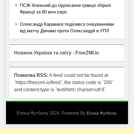
ПСЖ близький до підписання гравця збірної
Франції за 80 млн євро
Олександр Караваєв поділився очікуваннями
від матчу Динамо проти Олександрії в УПЛ
Новини України та світу - FreeZMI.io
Помилка RSS:
A feed could not be found at
`https://freezmi.io/feed`; the status code is `200`
and content-type is `text/html; charset=utf-8`
Епоха Футболу 2024. Powered By
.
Епоха Футболу