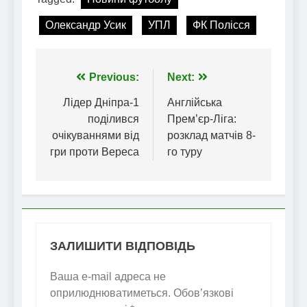
Олександр Усик
УПЛ
ФК Полісся
Навігація
Previous:
Next:
записів
Лідер Дніпра-1
Англійська
поділився
Прем’єр-Ліга:
очікуваннями від
розклад матчів 8-
гри проти Вереса
го туру
ЗАЛИШИТИ ВІДПОВІДЬ
Ваша e-mail адреса не
оприлюднюватиметься.
Обов’язкові