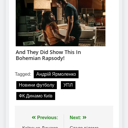
Tagged:
Андрій Ярмоленко
Новини футболу
УПЛ
ФК Динамо Київ
Навігація
Previous:
Next: