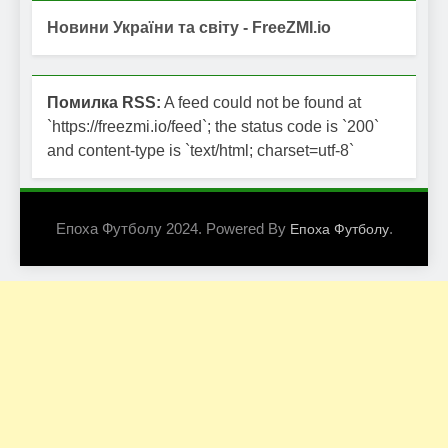
Новини України та світу - FreeZMI.io
Помилка RSS:
A feed could not be found at
`https://freezmi.io/feed`; the status code is `200`
and content-type is `text/html; charset=utf-8`
Епоха Футболу 2024. Powered By
.
Епоха Футболу