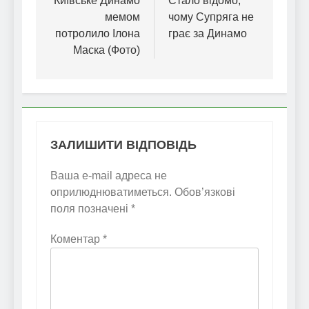
записів
Київське Динамо
Стало відомо,
мемом
чому Супряга не
потролило Ілона
грає за Динамо
Маска (Фото)
ЗАЛИШИТИ ВІДПОВІДЬ
Ваша e-mail адреса не
оприлюднюватиметься.
Обов’язкові
поля позначені
*
Коментар
*