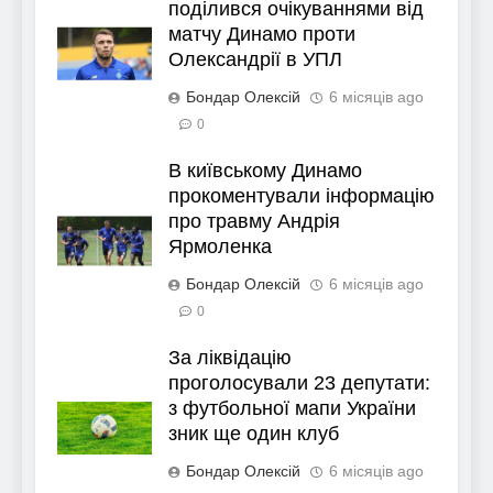
поділився очікуваннями від
матчу Динамо проти
Олександрії в УПЛ
Бондар Олексій
6 місяців ago
0
В київському Динамо
прокоментували інформацію
про травму Андрія
Ярмоленка
Бондар Олексій
6 місяців ago
0
За ліквідацію
проголосували 23 депутати:
з футбольної мапи України
зник ще один клуб
Бондар Олексій
6 місяців ago