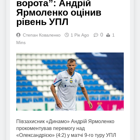
ворота”: Андрій
Ярмоленко оцінив
рівень УПЛ
0
Степан Коваленко
1 Рік Ago
1
Mins
Півзахисник «Динамо» Андрій Ярмоленко
прокоментував перемогу над
«Олександрією» (4:2) у матчі 9-го туру УПЛ