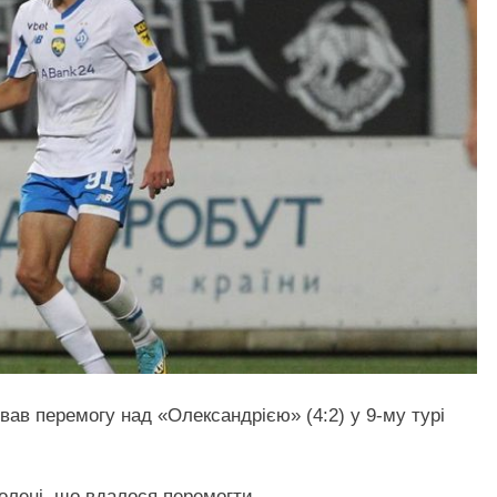
ав перемогу над «Олександрією» (4:2) у 9-му турі
волені, що вдалося перемогти.