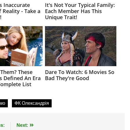
мо
ФК Олександрія
s:
Next: