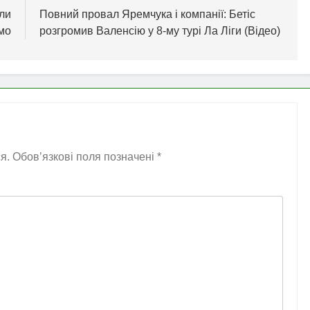
или
Повний провал Яремчука і компанії: Бетіс
амо
розгромив Валенсію у 8-му турі Ла Ліги (Відео)
я.
Обов’язкові поля позначені
*