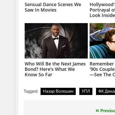
Tagged:
Назар Волошин
УПЛ
ФК Дина
Навігація
Previou