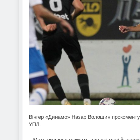
Вінгер «Динамо» Назар Волошин прокоментув
УПЛ.
– Матч видався важким, але всі раді й задо