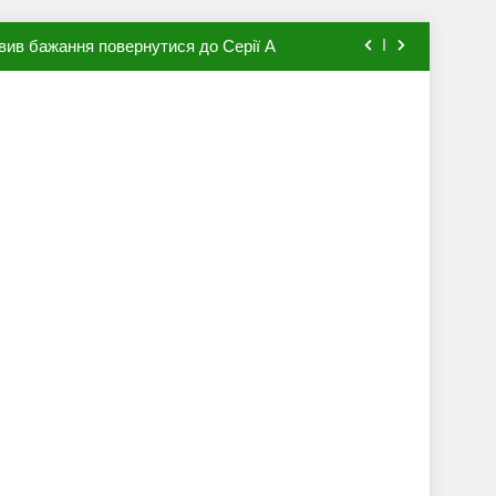
вив бажання повернутися до Серії А
мхена в ПСЖ: відома ціна трансфера
авця збірної Франції за 80 млн євро
ий до переходу в європейський клуб
вив бажання повернутися до Серії А
мхена в ПСЖ: відома ціна трансфера
авця збірної Франції за 80 млн євро