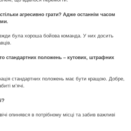
астільки агресивно грати? Адже останнім часом
ами.
завжди була хороша бойова команда. У них досить
вців.
то стандартних положень – кутових, штрафних
ізація стандартних положень має бути кращою. Добре,
биті м’ячі.
ї?
вічі опинявся в потрібному місці та забив важливі