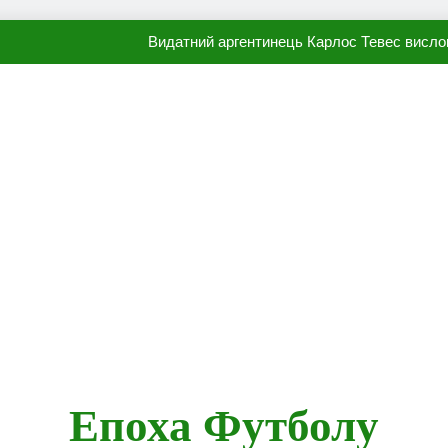
Видатний аргентинець Карлос Тевес висло
Наполі готовий продати Осі
ПСЖ близький до підписання гр
Олександр Караваєв назвав гравця Динамо, який готов
Видатний аргентинець Карлос Тевес висло
Наполі готовий продати Осі
ПСЖ близький до підписання гр
Епоха Футболу