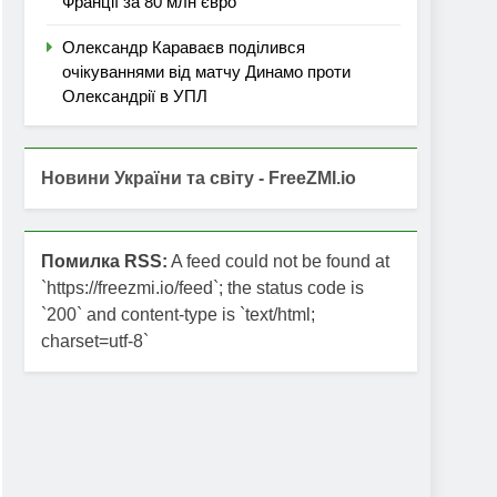
Франції за 80 млн євро
Олександр Караваєв поділився
очікуваннями від матчу Динамо проти
Олександрії в УПЛ
Новини України та світу - FreeZMI.io
Помилка RSS:
A feed could not be found at
`https://freezmi.io/feed`; the status code is
`200` and content-type is `text/html;
charset=utf-8`