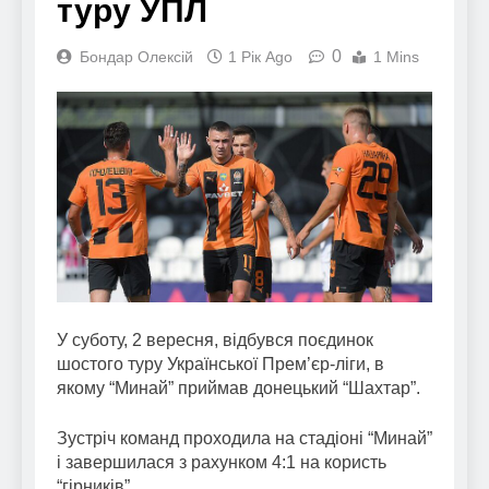
туру УПЛ
0
Бондар Олексій
1 Рік Ago
1 Mins
У суботу, 2 вересня, відбувся поєдинок
шостого туру Української Прем’єр-ліги, в
якому “Минай” приймав донецький “Шахтар”.
Зустріч команд проходила на стадіоні “Минай”
і завершилася з рахунком 4:1 на користь
“гірників”.