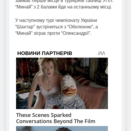
займає перше місце в турнірній таблиці УПЛ.
“Минай” з 2 балами йде на останньому місці.
У наступному турі чемпіонату України
“Шахтар” зустрінеться з “Оболонню”, а
“Минай” зіграє проти “Олександрії”.