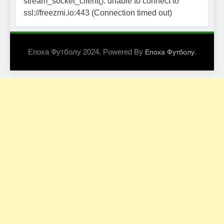
stream_socket_client(): unable to connect to
ssl://freezmi.io:443 (Connection timed out)
Епоха Футболу 2024. Powered By
.
Епоха Футболу