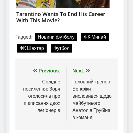
Tagged:
Новини футболу
ФК Минай
ФК Шахтар
Футбол
Навігація
Previous:
Next:
записів
Солідне
Головний тренер
посилення: Зоря
Бенфіки
оголосила про
висловився щодо
підписання двох
майбутнього
легіонерів
Анатолія Трубіна
в команді