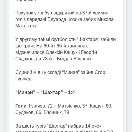
Рахунок у грі був відкритий на 37-й хвилині –
гол з передачі Едуарда Козика забив Микола
Матвієнко.
У другому таймі футболісти “Шахтаря” забили
ще тричі. На 60-й і 66-й хвилинах
відзначилися Олексій Кащук і Георгій
Судаков, на 78-й – Богдан В’юнник.
Єдиний м’яч у складі “Миная” забив Єгор
Гунічев.
“Минай” – “Шахтар” – 1:4
Голи
: Гунічев, 72 – Матвієнко, 37, Кащук, 60,
Судаков, 66, В’юнник, 78
За шість турів “Шахтар” набрав 14 очок і