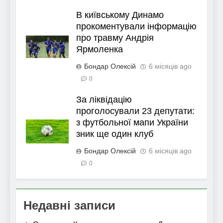
В київському Динамо
прокоментували інформацію
про травму Андрія
Ярмоленка
Бондар Олексій
6 місяців ago
0
За ліквідацію
проголосували 23 депутати:
з футбольної мапи України
зник ще один клуб
Бондар Олексій
6 місяців ago
0
Недавні записи