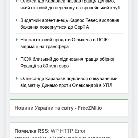
Олександр Караваєв назвав гравця Динамо,
який готовий до переходу в європейський клуб
Видатний аргентинець Карлос Тевес висловив
бажання повернутися до Серії А
Наполі готовий продати Осімхена в ПСЖ:
відома ціна трансфера
ПСЖ близький до підписання гравця збірної
Франції за 80 млн євро
Олександр Караваєв поділився очікуваннями
від матчу Динамо проти Олександрії в УПЛ
Новини України та світу - FreeZMI.io
Помилка RSS:
WP HTTP Error: