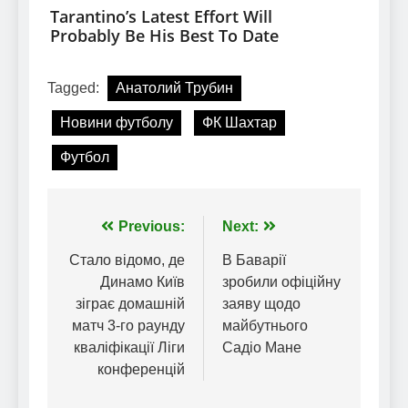
Tagged:
Анатолий Трубин
Новини футболу
ФК Шахтар
Футбол
Навігація
Previous:
Next:
записів
Стало відомо, де
В Баварії
Динамо Київ
зробили офіційну
зіграє домашній
заяву щодо
матч 3-го раунду
майбутнього
кваліфікації Ліги
Садіо Мане
конференцій