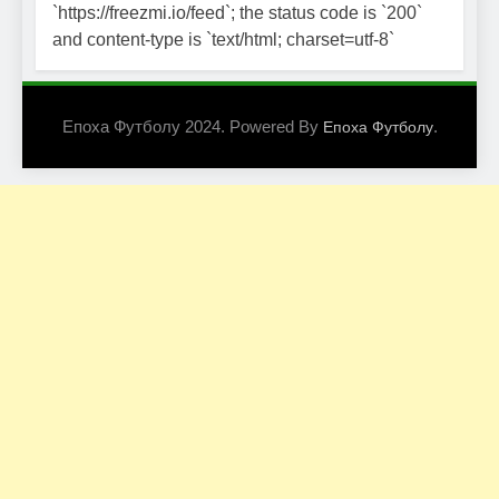
`https://freezmi.io/feed`; the status code is `200`
and content-type is `text/html; charset=utf-8`
Епоха Футболу 2024. Powered By
.
Епоха Футболу