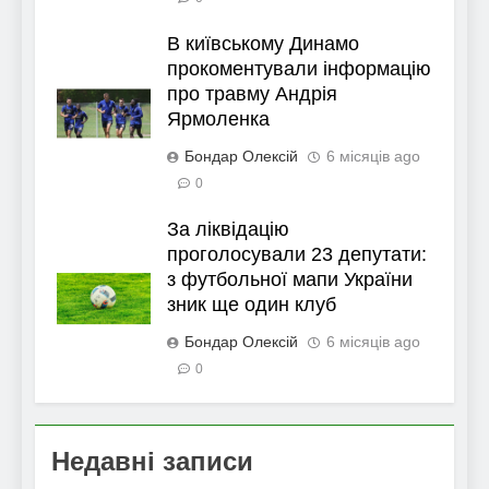
В київському Динамо
прокоментували інформацію
про травму Андрія
Ярмоленка
Бондар Олексій
6 місяців ago
0
За ліквідацію
проголосували 23 депутати:
з футбольної мапи України
зник ще один клуб
Бондар Олексій
6 місяців ago
0
Недавні записи