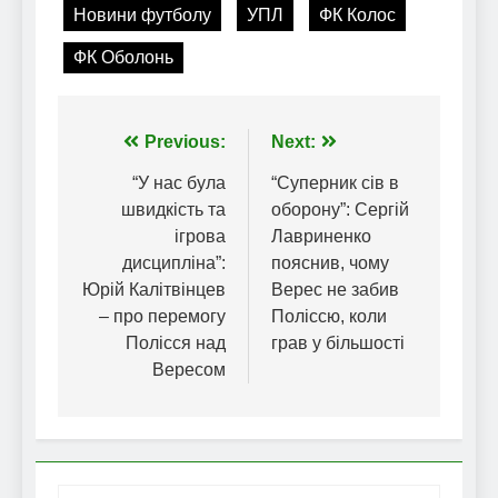
Новини футболу
УПЛ
ФК Колос
ФК Оболонь
Навігація
Previous:
Next:
записів
“У нас була
“Суперник сів в
швидкість та
оборону”: Сергій
ігрова
Лавриненко
дисципліна”:
пояснив, чому
Юрій Калітвінцев
Верес не забив
– про перемогу
Поліссю, коли
Полісся над
грав у більшості
Вересом