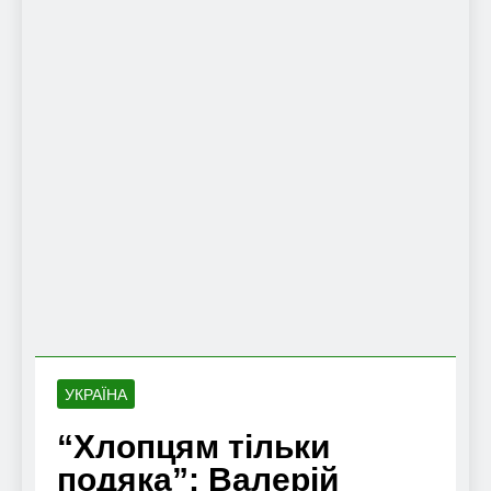
УКРАЇНА
“Хлопцям тільки
подяка”: Валерій