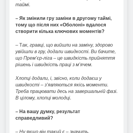
таймі.
– Як змінили гру заміни в другому таймі,
тому що після них «Оболоні» вдалося
створити кілька ключових моментів?
– Т
ак, гравці, що вийшли на заміну, здорово
увійшли в гру, додали швидкості. Ви бачите,
що Прем’єр-ліга – це швидкість прийняття
рішень і швидкість праці з м’ячем.
Хлопці додали, і, звісно, коли додаєш у
швидкості – з’являються якісь моменти.
Треба працювати десь на завершальній фазі.
В цілому, хлопці молодці.
– На вашу думку, результат
справедливий?
– Ну якщо він такий є – значить,