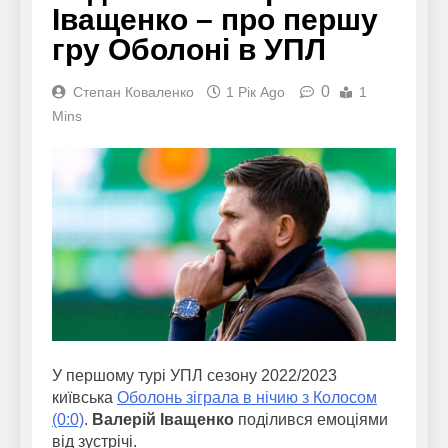
Іващенко – про першу
гру Оболоні в УПЛ
0
Степан Коваленко
1 Рік Ago
1
Mins
У першому турі УПЛ сезону 2022/2023
київська
Оболонь зіграла в нічию з Колосом
(0:0)
.
Валерій Іващенко
поділився емоціями
від зустрічі.