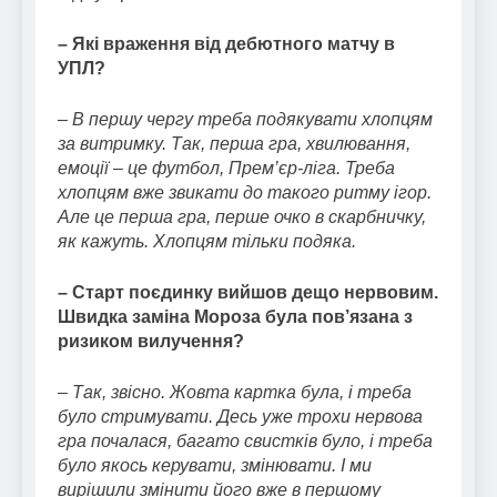
– Які враження від дебютного матчу в
УПЛ?
– В першу чергу треба подякувати хлопцям
за витримку. Так, перша гра, хвилювання,
емоції – це футбол, Прем’єр-ліга. Треба
хлопцям вже звикати до такого ритму ігор.
Але це перша гра, перше очко в скарбничку,
як кажуть. Хлопцям тільки подяка.
– Старт поєдинку вийшов дещо нервовим.
Швидка заміна Мороза була пов’язана з
ризиком вилучення?
– Так, звісно. Жовта картка була, і треба
було стримувати. Десь уже трохи нервова
гра почалася, багато свистків було, і треба
було якось керувати, змінювати. І ми
вирішили змінити його вже в першому