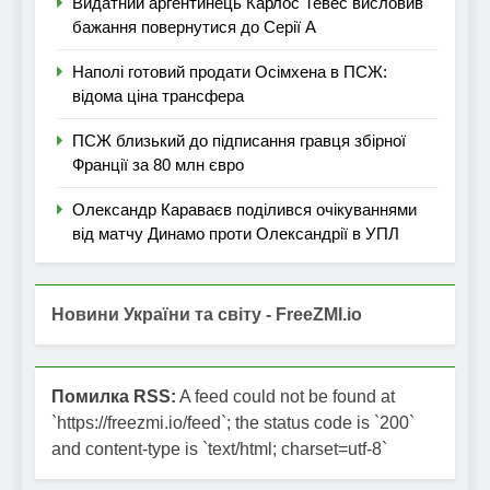
Видатний аргентинець Карлос Тевес висловив
бажання повернутися до Серії А
Наполі готовий продати Осімхена в ПСЖ:
відома ціна трансфера
ПСЖ близький до підписання гравця збірної
Франції за 80 млн євро
Олександр Караваєв поділився очікуваннями
від матчу Динамо проти Олександрії в УПЛ
Новини України та світу - FreeZMI.io
Помилка RSS:
A feed could not be found at
`https://freezmi.io/feed`; the status code is `200`
and content-type is `text/html; charset=utf-8`