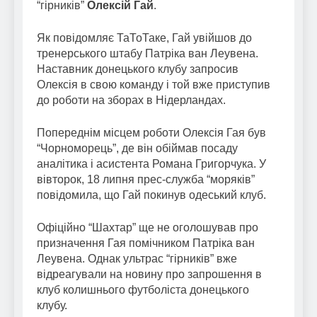
“гірників”
Олексій Гай
.
Як повідомляє ТаТоТаке, Гай увійшов до
тренерського штабу Патріка ван Леувена.
Наставник донецького клубу запросив
Олексія в свою команду і той вже приступив
до роботи на зборах в Нідерландах.
Попереднім місцем роботи Олексія Гая був
“Чорноморець”, де він обіймав посаду
аналітика і асистента Романа Григорчука. У
вівторок, 18 липня прес-служба “моряків”
повідомила, що Гай покинув одеський клуб.
Офіційно “Шахтар” ще не оголошував про
призначення Гая помічником Патріка ван
Леувена. Однак ультрас “гірників” вже
відреагували на новину про запрошення в
клуб колишнього футболіста донецького
клубу.