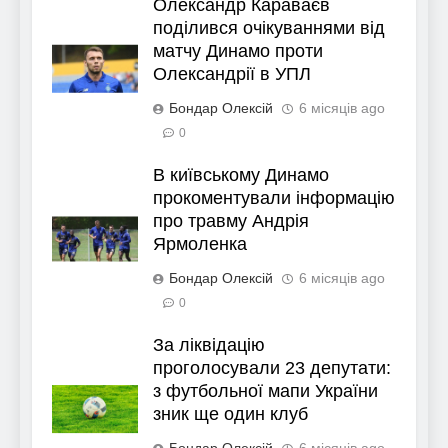
Олександр Караваєв
поділився очікуваннями від
матчу Динамо проти
Олександрії в УПЛ
Бондар Олексій
6 місяців ago
0
В київському Динамо
прокоментували інформацію
про травму Андрія
Ярмоленка
Бондар Олексій
6 місяців ago
0
За ліквідацію
проголосували 23 депутати:
з футбольної мапи України
зник ще один клуб