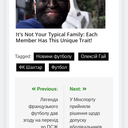
Tagged:
Новини футболу
Олексій Гай
ФК Шахтар
Футбол
Навігація
Previous:
Next:
записів
Легенда
У Мінспорту
французького
прийняли
футболу дав
рішення щодо
згоду на перехід
допуску
до ПСЖ
вболівальників