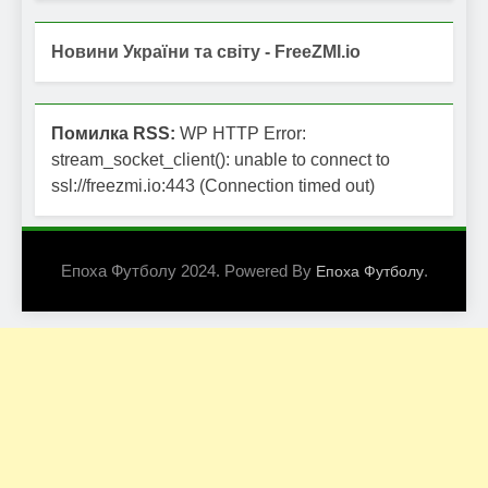
Новини України та світу - FreeZMI.io
Помилка RSS:
WP HTTP Error:
stream_socket_client(): unable to connect to
ssl://freezmi.io:443 (Connection timed out)
Епоха Футболу 2024. Powered By
.
Епоха Футболу