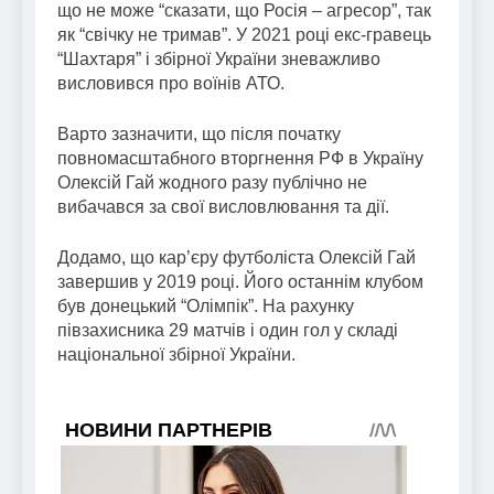
що не може “сказати, що Росія – агресор”, так
як “свічку не тримав”. У 2021 році екс-гравець
“Шахтаря” і збірної України зневажливо
висловився про воїнів АТО.
Варто зазначити, що після початку
повномасштабного вторгнення РФ в Україну
Олексій Гай жодного разу публічно не
вибачався за свої висловлювання та дії.
Додамо, що кар’єру футболіста Олексій Гай
завершив у 2019 році. Його останнім клубом
був донецький “Олімпік”. На рахунку
півзахисника 29 матчів і один гол у складі
національної збірної України.