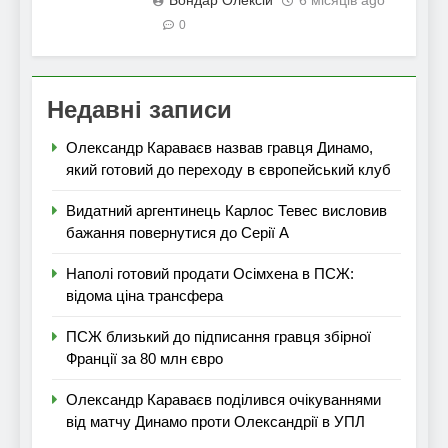
Бондар Олексій
6 місяців ago
0
Недавні записи
Олександр Караваєв назвав гравця Динамо,
який готовий до переходу в європейський клуб
Видатний аргентинець Карлос Тевес висловив
бажання повернутися до Серії А
Наполі готовий продати Осімхена в ПСЖ:
відома ціна трансфера
ПСЖ близький до підписання гравця збірної
Франції за 80 млн євро
Олександр Караваєв поділився очікуваннями
від матчу Динамо проти Олександрії в УПЛ