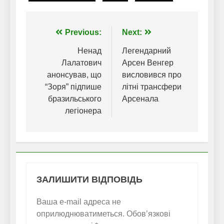
Навігація
Previous:
Next:
записів
Ненад
Легендарний
Лалатович
Арсен Венгер
анонсував, що
висловився про
“Зоря” підпише
літні трансфери
бразильського
Арсенала
легіонера
ЗАЛИШИТИ ВІДПОВІДЬ
Ваша e-mail адреса не
оприлюднюватиметься.
Обов’язкові