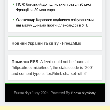
ПСЖ близький до підписання гравця збірної
Франції за 80 млн євро
Олександр Караваєв поділився очікуваннями
від матчу Динамо проти Олександрії в УПЛ
Новини України та світу - FreeZMI.io
Помилка RSS:
A feed could not be found at
`https://freezmi.io/feed`; the status code is `200`
and content-type is `text/html; charset=utf-8`
Епоха Футболу 2024. Powered By
.
Епоха Футболу