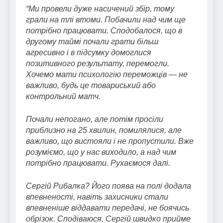
“Ми провели дуже насичений збір, тому
грали на тлі втоми. Побачили над чим ще
потрібно працювати. Сподобалося, що в
другому таймі почали грати більш
агресивно і в підсумку домоглися
позитивного результату, перемогли.
Хочемо мати психологію переможців — не
важливо, будь це товариський або
контрольний матч.
Почали непогано, але потім просіли
приблизно на 25 хвилин, помилялися, але
важливо, що вистояли і не пропустили. Вже
розуміємо, що у нас виходило, а над чим
потрібно працювати. Рухаємося далі.
Сергій Рибалка? Його поява на полі додала
впевненості, навіть захисники стали
впевненіше віддавати передачі, не боячись
обрізок. Сподіваюся, Сергій швидко прийме