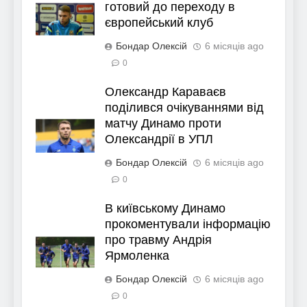
готовий до переходу в
європейський клуб
Бондар Олексій
6 місяців ago
0
Олександр Караваєв
поділився очікуваннями від
матчу Динамо проти
Олександрії в УПЛ
Бондар Олексій
6 місяців ago
0
В київському Динамо
прокоментували інформацію
про травму Андрія
Ярмоленка
Бондар Олексій
6 місяців ago
0