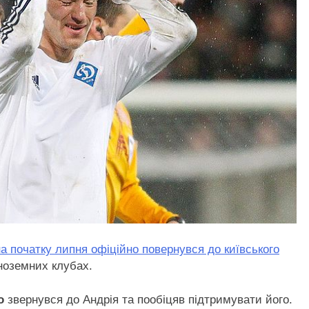
а початку липня офіційно повернувся до київського
 іноземних клубах.
о
звернувся до Андрія та пообіцяв підтримувати його.