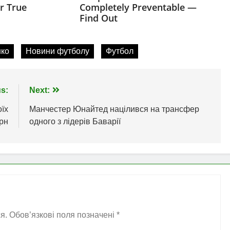
нко
Новини футболу
Футбол
s:
Next:
оїх
Манчестер Юнайтед націлився на трансфер
грн
одного з лідерів Баварії
я.
Обов’язкові поля позначені
*