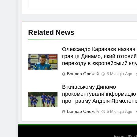
Related News
Олександр Караваєв назвав
гравця Динамо, який готовий
переходу в європейський кл
Бондар Олексій
6 Місяців Ago
В київському Динамо
прокоментували інформацію
про травму Андрія Ярмолен
Бондар Олексій
6 Місяців Ago
Епоха Фут