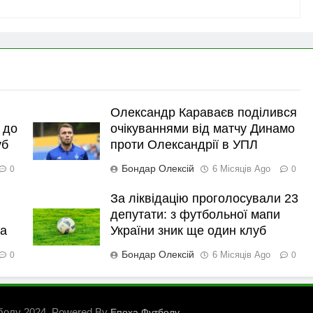
Олександр Караваєв поділився
 до
очікуваннями від матчу Динамо
уб
проти Олександрії в УПЛ
Бондар Олексій
6 Місяців Ago
0
0
За ліквідацію проголосували 23
депутати: з футбольної мапи
ка
України зник ще один клуб
Бондар Олексій
6 Місяців Ago
0
0
болу 2024. Powered By
.
Епоха Футболу