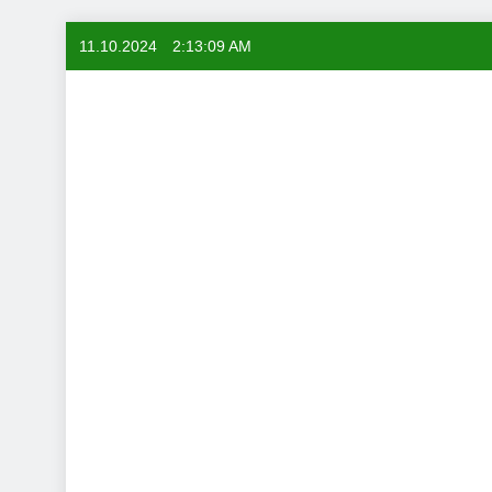
Skip
11.10.2024
2:13:10 AM
to
content