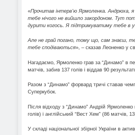
«
Прочитав інтерв’ю Ярмоленка. Андрюха, я 
тебе нічого не вийшло закордоном. Тут потр
дурити когось. Я підтримуватиму тебе в ус
Але не грай погано, тому що, сам знаєш, т
тебе сподіваються
», – сказав Леоненко у с
Нагадаємо, Ярмоленко грав за “Динамо” в періо
матчів, забив 137 голів і віддав 90 результа
Разом з “Динамо” форвард тричі ставав чемпі
Суперкубок.
Після відходу з “Динамо” Андрій Ярмоленко 
голів) і англійський “Вест Хем” (86 матчів, 13 
У складі національної збірної України в актив