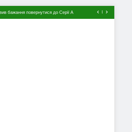
вив бажання повернутися до Серії А
мхена в ПСЖ: відома ціна трансфера
авця збірної Франції за 80 млн євро
ий до переходу в європейський клуб
вив бажання повернутися до Серії А
мхена в ПСЖ: відома ціна трансфера
авця збірної Франції за 80 млн євро