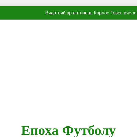
Видатний аргентинець Карлос Тевес висло
Наполі готовий продати Осі
ПСЖ близький до підписання гр
Олександр Караваєв назвав гравця Динамо, який готов
Видатний аргентинець Карлос Тевес висло
Наполі готовий продати Осі
ПСЖ близький до підписання гр
Епоха Футболу