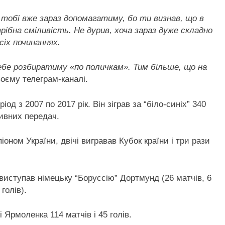
тобі вже зараз допомагатиму, бо ти визнав, що в
ібна сміливість. Не дурив, хоча зараз дуже складно
іх починаннях.
ебе розбиратиму «по поличкам». Тим більше, що на
воєму телеграм-каналі.
д з 2007 по 2017 рік. Він зіграв за “біло-синіх” 340
тивних передач.
оном України, двічі вигравав Кубок країни і три рази
виступав німецьку “Боруссію” Дортмунд (26 матчів, 6
голів).
і Ярмоленка 114 матчів і 45 голів.