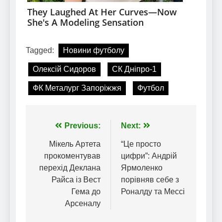
Tagged:
Новини футболу
Олексій Сидоров
СК Дніпро-1
ФК Металург Запоріжжя
Футбол
Навігація
Previous:
Next:
записів
Мікель Артета
“Це просто
прокоментував
цифри”: Андрій
перехід Деклана
Ярмоленко
Райса із Вест
порівняв себе з
Гема до
Роналду та Мессі
Арсеналу