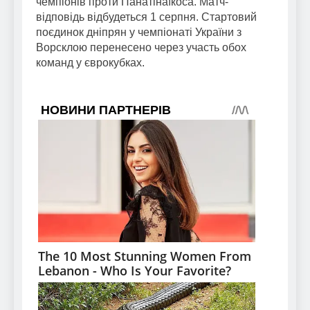
чемпіонів проти Панатінаїкоса. Матч-
відповідь відбудеться 1 серпня. Стартовий
поєдинок дніпрян у чемпіонаті України з
Ворсклою перенесено через участь обох
команд у єврокубках.