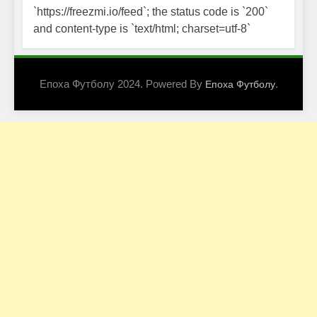
`https://freezmi.io/feed`; the status code is `200`
and content-type is `text/html; charset=utf-8`
Епоха Футболу 2024. Powered By
.
Епоха Футболу