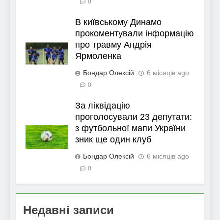
0
В київському Динамо
прокоментували інформацію
про травму Андрія
Ярмоленка
Бондар Олексій
6 місяців ago
0
За ліквідацію
проголосували 23 депутати:
з футбольної мапи України
зник ще один клуб
Бондар Олексій
6 місяців ago
0
Недавні записи