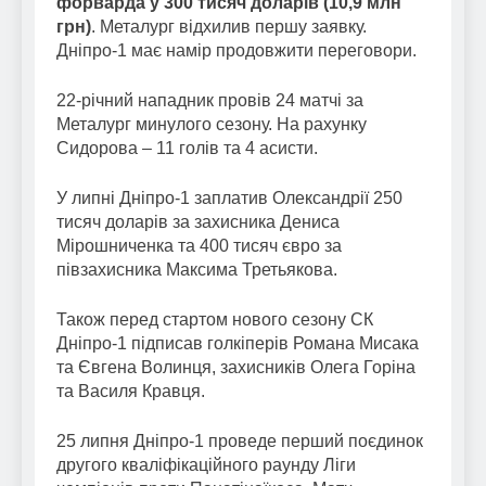
форварда у 300 тисяч доларів (10,9 млн
грн)
. Металург відхилив першу заявку.
Дніпро-1 має намір продовжити переговори.
22-річний нападник провів 24 матчі за
Металург минулого сезону. На рахунку
Сидорова – 11 голів та 4 асисти.
У липні Дніпро-1 заплатив Олександрії 250
тисяч доларів за захисника Дениса
Мірошниченка та 400 тисяч євро за
півзахисника Максима Третьякова.
Також перед стартом нового сезону СК
Дніпро-1 підписав голкіперів Романа Мисака
та Євгена Волинця, захисників Олега Горіна
та Василя Кравця.
25 липня Дніпро-1 проведе перший поєдинок
другого кваліфікаційного раунду Ліги