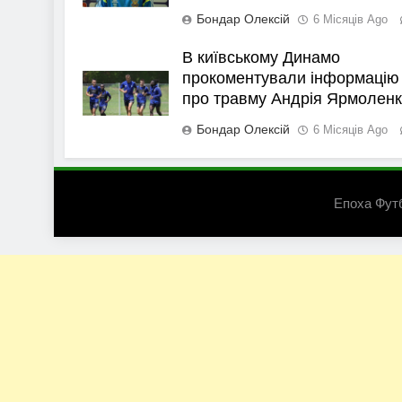
Бондар Олексій
6 Місяців Ago
В київському Динамо
прокоментували інформацію
про травму Андрія Ярмолен
Бондар Олексій
6 Місяців Ago
Епоха Фут