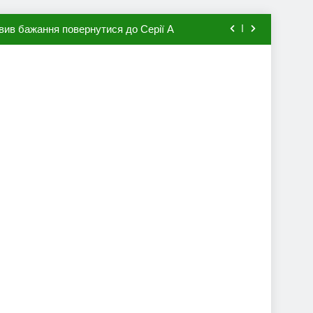
вив бажання повернутися до Серії А
мхена в ПСЖ: відома ціна трансфера
авця збірної Франції за 80 млн євро
ий до переходу в європейський клуб
вив бажання повернутися до Серії А
мхена в ПСЖ: відома ціна трансфера
авця збірної Франції за 80 млн євро