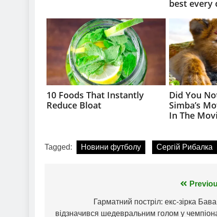
Tagged:
Новини футболу
Сергій Рибалка
Навігація
Previou
записів
Гарматний постріл: екс-зірка Бава
відзначився шедевральним голом у чемпіона