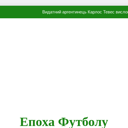
Видатний аргентинець Карлос Тевес висло
Наполі готовий продати Осі
ПСЖ близький до підписання гр
Олександр Караваєв назвав гравця Динамо, який готов
Видатний аргентинець Карлос Тевес висло
Наполі готовий продати Осі
ПСЖ близький до підписання гр
Епоха Футболу