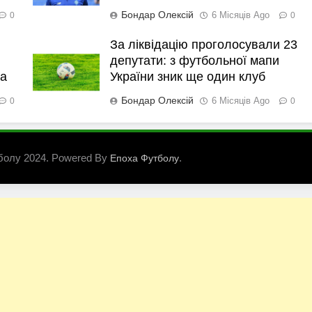
Бондар Олексій
6 Місяців Ago
0
0
За ліквідацію проголосували 23
депутати: з футбольної мапи
ка
України зник ще один клуб
Бондар Олексій
6 Місяців Ago
0
0
болу 2024. Powered By
.
Епоха Футболу