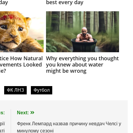
ФК ЛНЗ
Футбол
s:
Next:
рії
Френк Лемпард назвав причину невдач Челсі у
ті
минулому сезоні