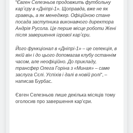
“
Євген Селезньов продовжить футбольну
карʼєру в «Дніпрі-1». Щоправда, вже не як
гравець, а як менеджер. Офіційною стане
посада заступника виконавчого директора
Андрія Русола. Це перше місце роботи Жені
після завершення ігрової карʼєри.
Його функціонал в «Дніпрі-1» – це селекція, в
якій він і до цього допомагав клубу останнім
часом, але неофіційно. До прикладу,
трансфер Олега Горіна з «Миная» – саме
заслуга Сєлі. Успіхів і далі в новій ролі
“, –
написав Бурбас.
Євген Селезньов лише декілька місяців тому
оголосив про завершення кар’єри.