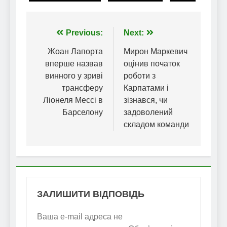
Навігація
Previous:
Next:
записів
Жоан Лапорта
Мирон Маркевич
вперше назвав
оцінив початок
винного у зриві
роботи з
трансферу
Карпатами і
Ліонеля Мессі в
зізнався, чи
Барселону
задоволений
складом команди
ЗАЛИШИТИ ВІДПОВІДЬ
Ваша e-mail адреса не