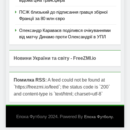
відома ціна трансфера
ПСЖ близький до підписання гравця збірної
Франції за 80 млн євро
Олександр Караваєв поділився очікуваннями
від матчу Динамо проти Олександрії в УПЛ
Новини України та світу - FreeZMI.io
Помилка RSS:
A feed could not be found at
`https://freezmi.io/feed`; the status code is `200`
and content-type is `text/html; charset=utf-8`
Епоха Футболу 2024. Powered By
.
Епоха Футболу