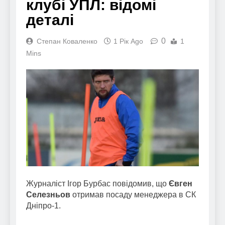
клубі УПЛ: відомі
деталі
0
Степан Коваленко
1 Рік Ago
1
Mins
Журналіст Ігор Бурбас повідомив, що
Євген
Селезньов
отримав посаду менеджера в СК
Дніпро-1.