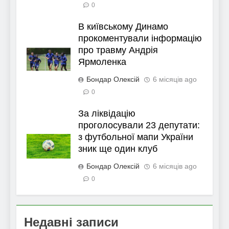
0
В київському Динамо
прокоментували інформацію
про травму Андрія
Ярмоленка
Бондар Олексій
6 місяців ago
0
За ліквідацію
проголосували 23 депутати:
з футбольної мапи України
зник ще один клуб
Бондар Олексій
6 місяців ago
0
Недавні записи