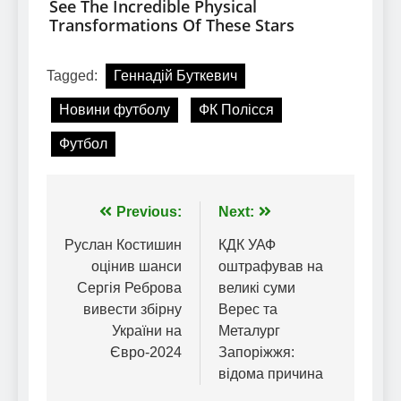
Tagged:
Геннадій Буткевич
Новини футболу
ФК Полісся
Футбол
Навігація
Previous:
Next:
записів
Руслан Костишин
КДК УАФ
оцінив шанси
оштрафував на
Сергія Реброва
великі суми
вивести збірну
Верес та
України на
Металург
Євро-2024
Запоріжжя:
відома причина