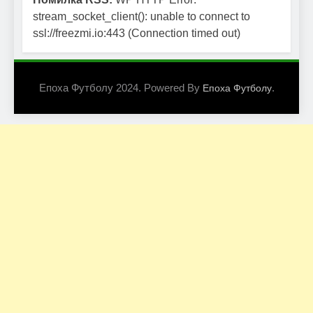
stream_socket_client(): unable to connect to
ssl://freezmi.io:443 (Connection timed out)
Епоха Футболу 2024. Powered By
.
Епоха Футболу