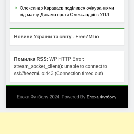
Олександр Караваєв поділився очікуваннями
від матчу Динамо проти Олександрії в УПЛ
Новини України та світу - FreeZMI.io
Помилка RSS:
WP HTTP Error:
stream_socket_client(): unable to connect to
ssl://freezmi.io:443 (Connection timed out)
Епоха Футболу 2024. Powered By
.
Епоха Футболу