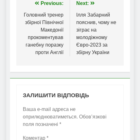
Навігація
Previous:
Next:
записів
Головний тренер
Ілля Забарний
збірної Північної
пояснив, чому не
Македонії
зіграє на
прокоментував
молодіжному
ганебну поразку
Євро-2023 за
проти Англії
збірну України
ЗАЛИШИТИ ВІДПОВІДЬ
Ваша e-mail адреса не
оприлюднюватиметься.
Обов’язкові
поля позначені
*
Коментар
*