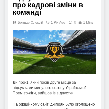
про кадрові зміни в
команді
0
Бондар Олексій
1 Рік Ago
1 Mins
Дніпро-1, який посів друге місце за
підсумками минулого сезону Української
Прем’єр-ліги, вийшов із відпустки.
На офіційному сайті дніпрян було оголошено