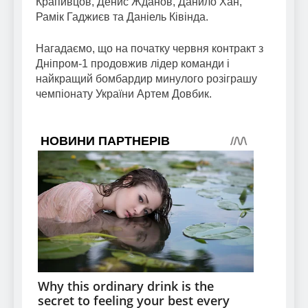
Крапивцов, Денис Жданов, Данило Хан,
Рамік Гаджиєв та Даніель Ківінда.
Нагадаємо, що на початку червня контракт з
Дніпром-1 продовжив лідер команди і
найкращий бомбардир минулого розіграшу
чемпіонату України Артем Довбик.