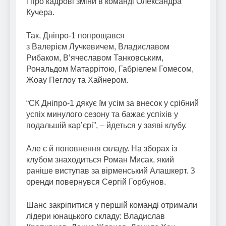
і про кадрові зміни в команді Олександра
Кучера.
Так, Дніпро-1 попрощався
з Валерієм Лучкевичем, Владиславом
Рибаком, В’ячеславом Танковським,
Рональдом Матаррітою, Габріелем Гомесом,
Жоау Пеглоу та Хайнером.
“СК Дніпро-1 дякує їм усім за внесок у срібний
успіх минулого сезону та бажає успіхів у
подальшій кар’єрі”, – йдеться у заяві клубу.
Але є й поповнення складу. На зборах із
клубом знаходиться Роман Мисак, який
раніше виступав за вірменський Алашкерт. З
оренди повернувся Сергій Горбунов.
Шанс закріпитися у першій команді отримали
лідери юнацького складу: Владислав