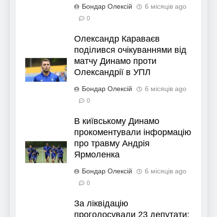
Бондар Олексій
6 місяців ago
0
Олександр Караваєв
поділився очікуваннями від
матчу Динамо проти
Олександрії в УПЛ
Бондар Олексій
6 місяців ago
0
В київському Динамо
прокоментували інформацію
про травму Андрія
Ярмоленка
Бондар Олексій
6 місяців ago
0
За ліквідацію
проголосували 23 депутати: