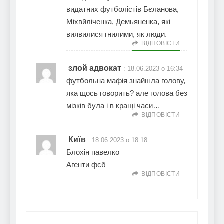
видатних футболістів Бєланова,
Міхвйліченка, Демьяненка, які
виявилися гнилими, як люди.
ВІДПОВІCТИ
злой адвокат
:
18.06.2023 о 16:34
футбольна мафія знайшла голову,
яка щось говорить? але голова без
мізків була і в кращі часи…
ВІДПОВІCТИ
Київ
:
18.06.2023 о 18:18
Блохін павелко
Агенти фсб
ВІДПОВІCТИ