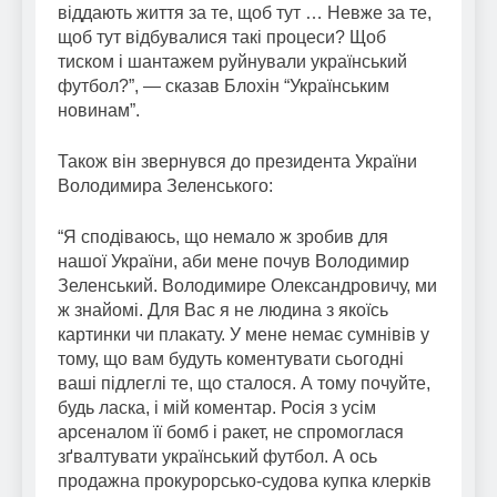
віддають життя за те, щоб тут … Невже за те,
щоб тут відбувалися такі процеси? Щоб
тиском і шантажем руйнували український
футбол?”, — сказав Блохін “Українським
новинам”.
Також він звернувся до президента України
Володимира Зеленського:
“Я сподіваюсь, що немало ж зробив для
нашої України, аби мене почув Володимир
Зеленський. Володимире Олександровичу, ми
ж знайомі. Для Вас я не людина з якоїсь
картинки чи плакату. У мене немає сумнівів у
тому, що вам будуть коментувати сьогодні
ваші підлеглі те, що сталося. А тому почуйте,
будь ласка, і мій коментар. Росія з усім
арсеналом її бомб і ракет, не спромоглася
зґвалтувати український футбол. А ось
продажна прокурорсько-судова купка клерків