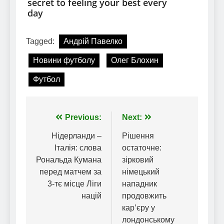
Tagged:
Андрій Павелко
Новини футболу
Олег Блохин
Футбол
Навігація
Previous:
Next:
записів
Нідерланди –
Рішення
Італія: слова
остаточне:
Рональда Кумана
зірковий
перед матчем за
німецький
3-тє місце Ліги
нападник
націй
продовжить
кар’єру у
лондонському