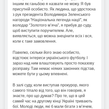
іншим як ганьбою я назвати не можу. Я був
присутній особисто. Як людина, що удостоєна
з рук президента Володимира Зеленського
нагороди “Національна легенда нації”, як
володар “Золотого м’яча”, я прибув до суду,
щоб виступити поручителем. Але,
виявляється, що можна знецінити всіх і вся,
коли є таке замовлення.
Павелко, скільки його знаю особисто,
відстоює інтереси українського футболу. І
зараз над ним влаштовують просто показову
розправу. Там немає ніяких законних підстав,
можете бути у цьому впевнені.
В залі суду, коли виступав прокурор, якого
самого тіпало від того, що він говорив, я
знаєте, про що думав? Про те, що в цей
самий час на другому кінці Україні тривають
бої. Молоді люди, які б мали бігати з м’ячем,