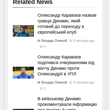
Related News
Олександр Караваєв назвав
гравця Динамо, який
готовий до переходу в
європейський клуб
Бондар Олексій
6 місяців ago
0
Олександр Караваєв
поділився очікуваннями від
матчу Динамо проти
Олександрії в УПЛ
Бондар Олексій
6 місяців ago
0
В київському Динамо
прокоментували інформацію
про травму Андрія