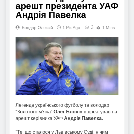
арешт президента УАФ
Андрія Павелка
3
Бондар Олексій
1 Рік Ago
1 Mins
Легенда українського футболу та володар
“Золотого мʼяча”
Олег Блохін
відреагував на
арешт керівника УАФ
Андрія Павелка
.
“Те, що сталося у Львівському Суді, нічим