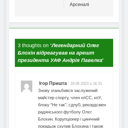
Арсеналі
3 thoughts on “
Легендарний Олег
Блохін відреагував на арешт
президента УАФ Андрія Павелка
”
Ігор Пришта
:
18.06.2023 о 16:31
Знову зганьбився заслужений
майстер спорту, член кпСС, кпУ,
блоку “Не так”, сдпу0, рекордсмен
радянського футболу Олєг
Блохин. Корупціонер і цинічний
покидьок скупив Блохина і також