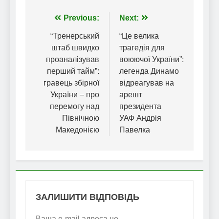
Навігація
Previous:
Next:
записів
“Тренерський
“Це велика
штаб швидко
трагедія для
проаналізував
воюючої України”:
перший тайм”:
легенда Динамо
гравець збірної
відреагував на
України – про
арешт
перемогу над
президента
Північною
УАФ Андрія
Македонією
Павелка
ЗАЛИШИТИ ВІДПОВІДЬ
Ваша e-mail адреса не