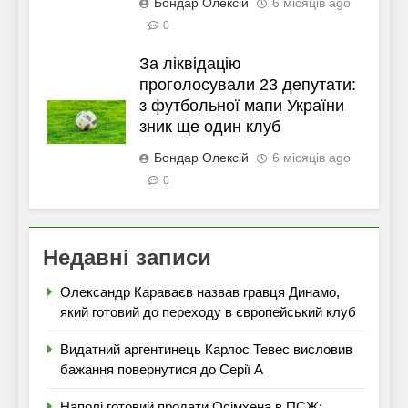
Бондар Олексій
6 місяців ago
0
За ліквідацію
проголосували 23 депутати:
з футбольної мапи України
зник ще один клуб
Бондар Олексій
6 місяців ago
0
Недавні записи
Олександр Караваєв назвав гравця Динамо,
який готовий до переходу в європейський клуб
Видатний аргентинець Карлос Тевес висловив
бажання повернутися до Серії А
Наполі готовий продати Осімхена в ПСЖ: