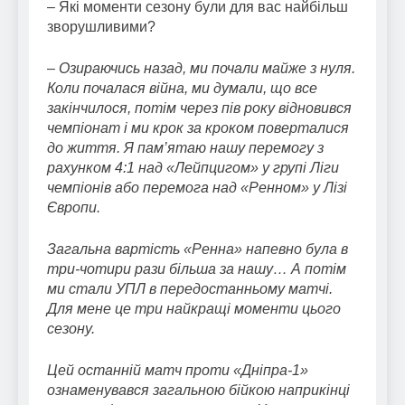
– Які моменти сезону були для вас найбільш
зворушливими?
–
Озираючись назад, ми почали майже з нуля.
Коли почалася війна, ми думали, що все
закінчилося, потім через пів року відновився
чемпіонат і ми крок за кроком поверталися
до життя. Я пам’ятаю нашу перемогу з
рахунком 4:1 над «Лейпцигом» у групі Ліги
чемпіонів або перемога над «Ренном» у Лізі
Європи.
Загальна вартість «Ренна» напевно була в
три-чотири рази більша за нашу… А потім
ми стали УПЛ в передостанньому матчі.
Для мене це три найкращі моменти цього
сезону.
Цей останній матч проти «Дніпра-1»
ознаменувався загальною бійкою наприкінці