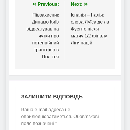
Навігація
Previous:
Next:
записів
Півзахисник
Іспанія – Італія:
Динамо Київ
слова Луїса де ла
відреагував на
Фуенте після
чутки про
матчу 1/2 фіналу
потенційний
Ліги націй
трансфер в
Полісся
ЗАЛИШИТИ ВІДПОВІДЬ
Ваша e-mail адреса не
оприлюднюватиметься.
Обов’язкові
поля позначені
*