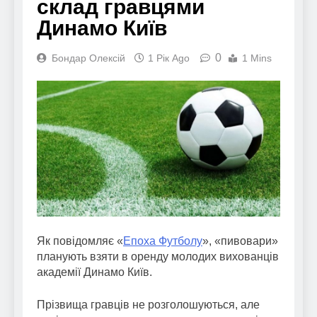
склад гравцями
Динамо Київ
0
Бондар Олексій
1 Рік Ago
1 Mins
Як повідомляє «
Епоха Футболу
», «пивовари»
планують взяти в оренду молодих вихованців
академії Динамо Київ.
Прізвища гравців не розголошуються, але