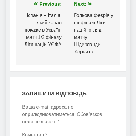
Навігація
Previous:
Next:
записів
Іспанія – Італія:
Гольова феєрія у
який канал
півфіналі Ліги
покаже в Україні
націй: огляд
матч 1/2 фіналу
матчу
Ліги націй УЄФА
Нідерланди –
Хорватія
ЗАЛИШИТИ ВІДПОВІДЬ
Ваша e-mail адреса не
оприлюднюватиметься.
Обов’язкові
поля позначені
*
Коментар
*