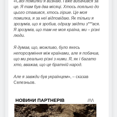
«
Свої помилки я визнаю. І вже вибачився за
це. Я там був два місяці. Хтось лояльно до
цього ставився, хтось гірше. Це моя
помилка, я за неї відповідаю. Як тільки я
зрозумів, що я зробив, одразу звідти з***вся.
Я зрозумів, що там не моя країна, ми – різні
люди.
Я думав, що, можливо, було якесь
непорозуміння між країнами, але я побачив,
що ми реально різні з ними. Я, як і багато
хто, вважав, що це братній народ.
Але я завжди був українцем
», – сказав
Селезньов.