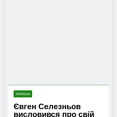
УКРАЇНА
Євген Селезньов
висловився про свій