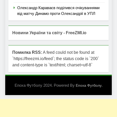
Олександр Караваєв поділився очікуваннями
від матчу Динамо проти Олександрії в УПЛ
Новини України та світу - FreeZMI.io
Помилка RSS:
A feed could not be found at
`https://freezmi.io/feed`; the status code is `200`
and content-type is `text/html; charset=utf-8`
Епоха Футболу 2024. Powered By
.
Епоха Футболу