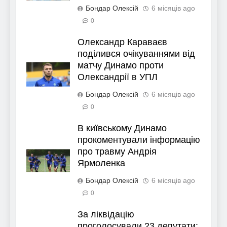
Бондар Олексій
6 місяців ago
0
Олександр Караваєв
поділився очікуваннями від
матчу Динамо проти
Олександрії в УПЛ
Бондар Олексій
6 місяців ago
0
В київському Динамо
прокоментували інформацію
про травму Андрія
Ярмоленка
Бондар Олексій
6 місяців ago
0
За ліквідацію
проголосували 23 депутати: