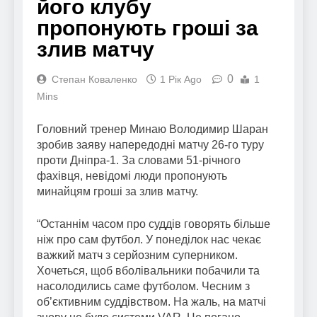
його клубу
пропонують гроші за
злив матчу
0
Степан Коваленко
1 Рік Ago
1
Mins
Головний тренер Минаю Володимир Шаран
зробив заяву напередодні матчу 26-го туру
проти Дніпра-1. За словами 51-річного
фахівця, невідомі люди пропонують
минайцям гроші за злив матчу.
“Останнім часом про суддів говорять більше
ніж про сам футбол. У понеділок нас чекає
важкий матч з серйозним суперником.
Хочеться, щоб вболівальники побачили та
насолодились саме футболом. Чесним з
об’єктивним суддівством. На жаль, на матчі