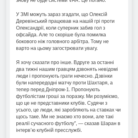
знову не буде системи VAR. Це погано.
У ЗМІ можуть зараз згадати, що Олексій
Деревінський працював на нашій грі проти
Олександрії, коли суперник забив гол з
офсайда. Але то скоріше була помилка
бокового ніж головного арбітра. Тому не
варто на цьому загострювати увагу.
Я хочу сказати про інше. Вдруге за останні
два тижні нашим гравцям дзвонять невідомі
люди і пропонують грати нечесно. Дзвінки
були напередодні матчу проти Шахтаря, а
тепер перед Дніпром-1. Пропонують
футболістам гроші за поразку. Ми розуміємо,
що це не представники клубів. Судячи з
усього, це люди, які заробляють на ставках чи
щось таке. Ми не знаємо хто вони, але такі
реалії сучасного футболу”, — сказав Шаран в
інтерв’ю клубній пресслужбі.