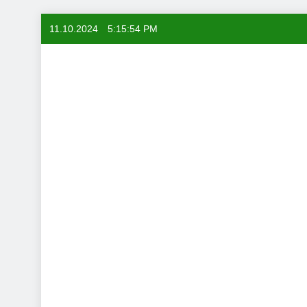
Skip
11.10.2024
5:15:55 PM
to
content