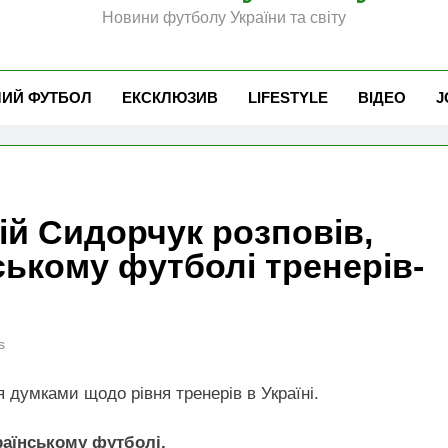
Новини футболу України та світу
ЧИЙ ФУТБОЛ
ЕКСКЛЮЗИВ
LIFESTYLE
ВІДЕО
J
ій Сидорчук розповів,
ському футболі тренерів-
s
 думками щодо рівня тренерів в Україні.
раїнському футболі.