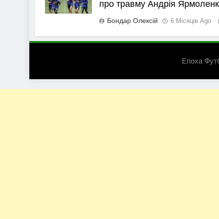
про травму Андрія Ярмолен
Бондар Олексій
6 Місяців Ago
Епоха Фут