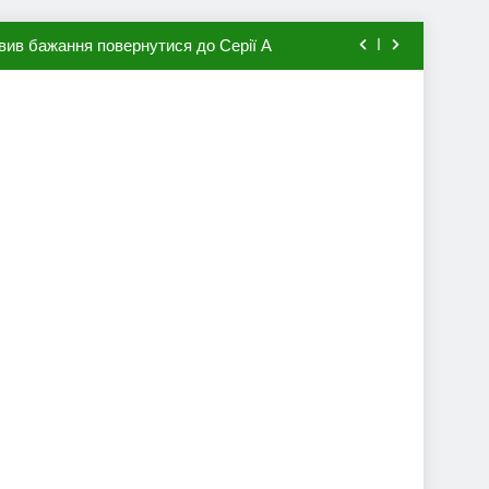
вив бажання повернутися до Серії А
мхена в ПСЖ: відома ціна трансфера
авця збірної Франції за 80 млн євро
ий до переходу в європейський клуб
вив бажання повернутися до Серії А
мхена в ПСЖ: відома ціна трансфера
авця збірної Франції за 80 млн євро