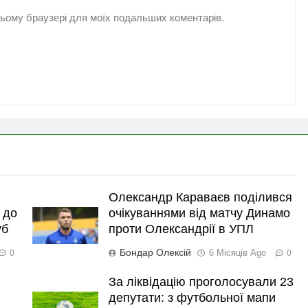
 цьому браузері для моїх подальших коментарів.
Олександр Караваєв поділився
 до
очікуваннями від матчу Динамо
уб
проти Олександрії в УПЛ
Бондар Олексій
6 Місяців Ago
0
0
За ліквідацію проголосували 23
депутати: з футбольної мапи