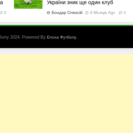
ка
України зник ще один клуб
Бондар Олексій
6 Місяців Ago
0
0
болу 2024. Powered By
.
Епоха Футболу