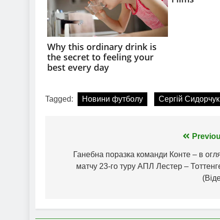
Tagged:
Новини футболу
Сергій Сидорчук
Навігація
Previou
записів
Ганебна поразка команди Конте – в огл
матчу 23-го туру АПЛ Лестер – Тоттен
(Від