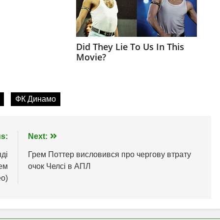
ФК Динамо
s:
Next:
яді
Грем Поттер висловився про чергову втрату
гем
очок Челсі в АПЛ
ео)