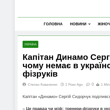
ГОЛОВНА
НОВИНИ
ЖІНО
УКРАЇНА
Капітан Динамо Серг
чому немає в україн
фізруків
0
Степан Коваленко
2 Роки Ago
1 Min
Капітан «Динамо» Сергій Сидорчук поділився
– Це правда чи міф: тренери-фізруки в ук