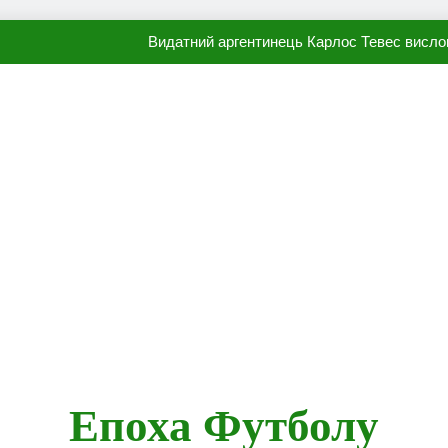
Видатний аргентинець Карлос Тевес висло
Наполі готовий продати Осі
ПСЖ близький до підписання гр
Олександр Караваєв назвав гравця Динамо, який готов
Видатний аргентинець Карлос Тевес висло
Наполі готовий продати Осі
ПСЖ близький до підписання гр
Епоха Футболу