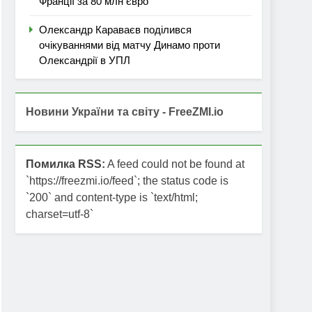
Франції за 80 млн євро
Олександр Караваєв поділився
очікуваннями від матчу Динамо проти
Олександрії в УПЛ
Новини України та світу - FreeZMI.io
Помилка RSS:
A feed could not be found at
`https://freezmi.io/feed`; the status code is
`200` and content-type is `text/html;
charset=utf-8`