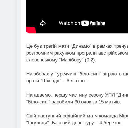
Це був третій матч “Динамо” в рамках тренув
розгромним рахунком програли австрійському
словенському “Марібору” (0:2).
На зборах у Туреччині “біло-сині” зіграють щ
проти “Шкендії” – 6 лютого.
Нагадаємо, першу частину сезону УПЛ “Динам
“Біло-сині” заробили 30 очок за 15 матчів.
Свій наступний офіційний матч команда Мірч
“Інгульця”. Базовий день туру – 4 березня.