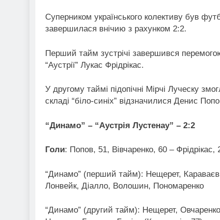
Суперником українського колективу був футбо
завершилася внічию з рахунком 2:2.
Перший тайм зустрічі завершився перемогою
“Аустрії” Лукас Фрідрікас.
У другому таймі підопічні Мірчі Луческу змог
складі “біло-синіх” відзначилися Денис Попов
“Динамо” – “Аустрія Лустенау” – 2:2
Голи
: Попов, 51, Вівчаренко, 60 – Фрідрікас, 
“Динамо” (перший тайм): Нещерет, Караваєв
Лонвейк, Діалло, Волошин, Пономаренко
“Динамо” (другий тайм): Нещерет, Овчаренко