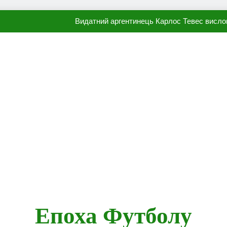
Видатний аргентинець Карлос Тевес висло
Наполі готовий продати Осі
ПСЖ близький до підписання гр
Олександр Караваєв назвав гравця Динамо, який готов
Видатний аргентинець Карлос Тевес висло
Наполі готовий продати Осі
ПСЖ близький до підписання гр
Епоха Футболу