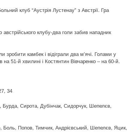
льний клуб “Аустрія Лустенау” з Австрії. Гра
 австрійського клубу-два голи забив нападник
ли зробити камбек і відіграли два м’ячі. Голами у
 на 51-й хвилині і Костянтин Вівчаренко – на 60-й.
27, 34
, Бурда, Сирота, Дубінчак, Сидорчук, Шепелєв,
, Боль, Попов, Тимчик, Андрієвський, Шепелєв, Яцик,