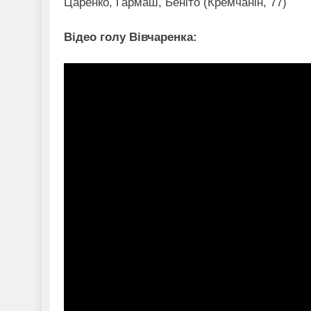
Царенко, Гармаш, Беніто (Кремчанін, 77)
Відео голу Вівчаренка: