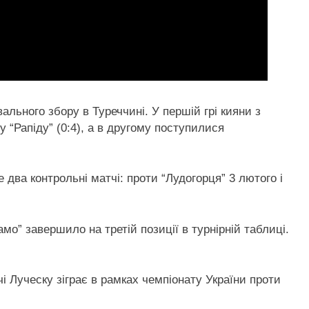
ального збору в Туреччині. У першій грі кияни з
 “Рапіду” (0:4), а в другому поступилися
е два контрольні матчі: проти “Лудогорця” 3 лютого і
о” завершило на третій позиції в турнірній таблиці.
і Луческу зіграє в рамках чемпіонату України проти