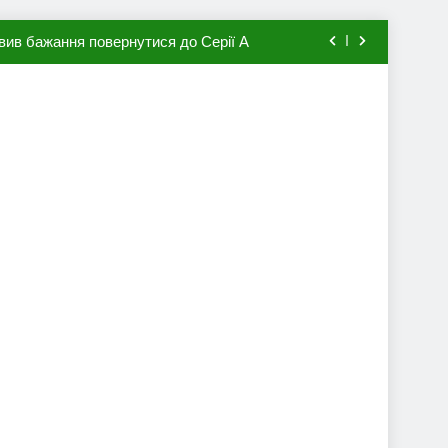
вив бажання повернутися до Серії А
мхена в ПСЖ: відома ціна трансфера
авця збірної Франції за 80 млн євро
ий до переходу в європейський клуб
вив бажання повернутися до Серії А
мхена в ПСЖ: відома ціна трансфера
авця збірної Франції за 80 млн євро