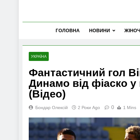
ГОЛОВНА
НОВИНИ
ЖІНО
УКРАЇНА
Фантастичний гол В
Динамо від фіаско у 
(Відео)
0
Бондар Олексій
2 Роки Ago
1 Mins