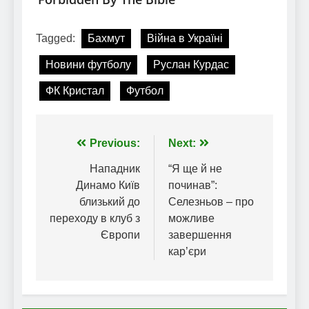
Tagged:
Бахмут
Війна в Україні
Новини футболу
Руслан Курдас
ФК Кристал
Футбол
Навігація
Previous:
Next:
записів
Нападник
“Я ще й не
Динамо Київ
починав”:
близький до
Селезньов – про
переходу в клуб з
можливе
Європи
завершення
кар’єри