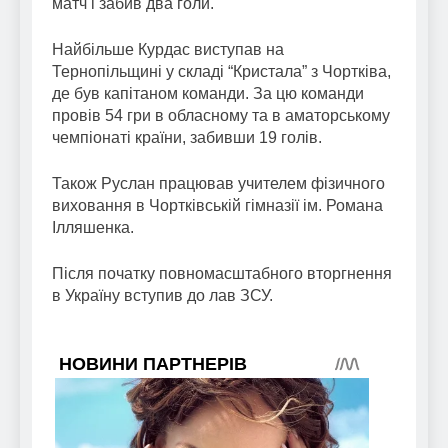
матч і забив два голи.
Найбільше Курдас виступав на
Тернопільщині у складі “Кристала” з Чортківа,
де був капітаном команди. За цю команди
провів 54 гри в обласному та в аматорському
чемпіонаті країни, забивши 19 голів.
Також Руслан працював учителем фізичного
виховання в Чортківській гімназії ім. Романа
Ілляшенка.
Після початку повномасштабного вторгнення
в Україну вступив до лав ЗСУ.