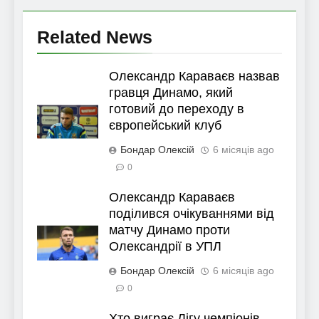
Related News
Олександр Караваєв назвав
гравця Динамо, який
готовий до переходу в
європейський клуб
Бондар Олексій
6 місяців ago
0
Олександр Караваєв
поділився очікуваннями від
матчу Динамо проти
Олександрії в УПЛ
Бондар Олексій
6 місяців ago
0
Хто виграє Лігу чемпіонів