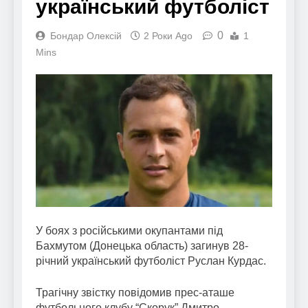
український футболіст
0
Бондар Олексій
2 Роки Ago
1
Mins
У боях з російськими окупантами під
Бахмутом (Донецька область) загинув 28-
річний український футболіст Руслан Курдас.
Трагічну звістку повідомив прес-аташе
футбольного клубу “Скорук” Дмитро