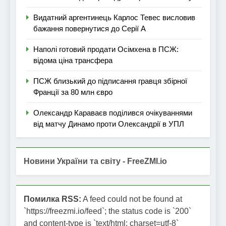
Видатний аргентинець Карлос Тевес висловив
бажання повернутися до Серії А
Наполі готовий продати Осімхена в ПСЖ:
відома ціна трансфера
ПСЖ близький до підписання гравця збірної
Франції за 80 млн євро
Олександр Караваєв поділився очікуваннями
від матчу Динамо проти Олександрії в УПЛ
Новини України та світу - FreeZMI.io
Помилка RSS:
A feed could not be found at
`https://freezmi.io/feed`; the status code is `200`
and content-type is `text/html; charset=utf-8`