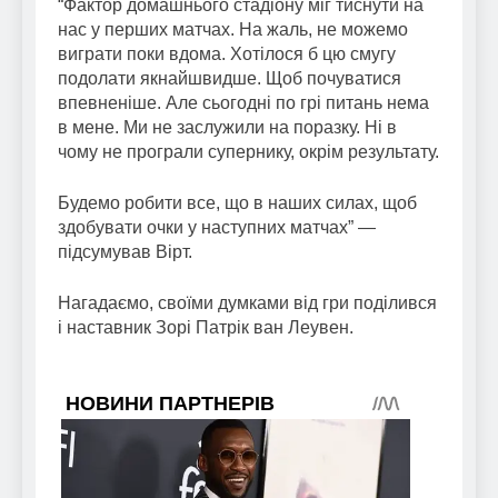
“Фактор домашнього стадіону міг тиснути на
нас у перших матчах. На жаль, не можемо
виграти поки вдома. Хотілося б цю смугу
подолати якнайшвидше. Щоб почуватися
впевненіше. Але сьогодні по грі питань нема
в мене. Ми не заслужили на поразку. Ні в
чому не програли супернику, окрім результату.
Будемо робити все, що в наших силах, щоб
здобувати очки у наступних матчах” —
підсумував Вірт.
Нагадаємо, своїми думками від гри поділився
і наставник Зорі Патрік ван Леувен.