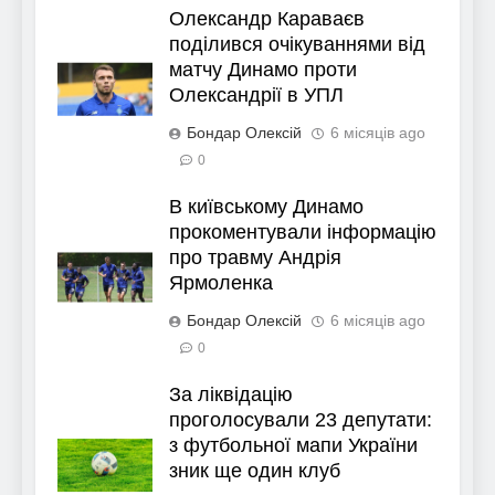
Олександр Караваєв
поділився очікуваннями від
матчу Динамо проти
Олександрії в УПЛ
Бондар Олексій
6 місяців ago
0
В київському Динамо
прокоментували інформацію
про травму Андрія
Ярмоленка
Бондар Олексій
6 місяців ago
0
За ліквідацію
проголосували 23 депутати:
з футбольної мапи України
зник ще один клуб