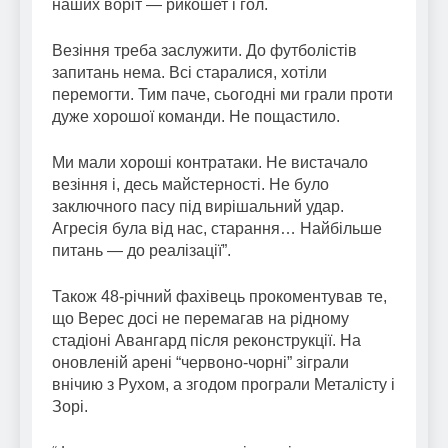
наших воріт — рикошет і гол.
Везіння треба заслужити. До футболістів
запитань нема. Всі старалися, хотіли
перемогти. Тим паче, сьогодні ми грали проти
дуже хорошої команди. Не пощастило.
Ми мали хороші контратаки. Не вистачало
везіння і, десь майстерності. Не було
заключного пасу під вирішальний удар.
Агресія була від нас, старання… Найбільше
питань — до реалізації”.
Також 48-річний фахівець прокоментував те,
що Верес досі не перемагав на рідному
стадіоні Авангард після реконструкції. На
оновленій арені “червоно-чорні” зіграли
внічию з Рухом, а згодом програли Металісту і
Зорі.