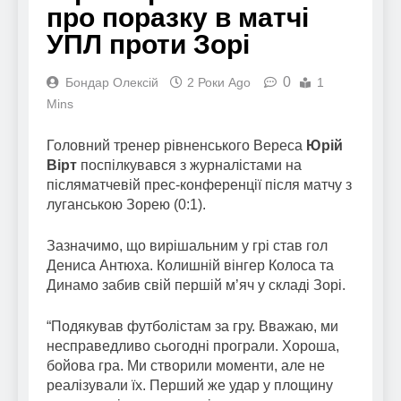
про поразку в матчі
УПЛ проти Зорі
0
Бондар Олексій
2 Роки Ago
1
Mins
Головний тренер рівненського Вереса
Юрій
Вірт
поспілкувався з журналістами на
післяматчевій прес-конференції після матчу з
луганською Зорею (0:1).
Зазначимо, що вирішальним у грі став гол
Дениса Антюха. Колишній вінгер Колоса та
Динамо забив свій першій м’яч у складі Зорі.
“Подякував футболістам за гру. Вважаю, ми
несправедливо сьогодні програли. Хороша,
бойова гра. Ми створили моменти, але не
реалізували їх. Перший же удар у площину