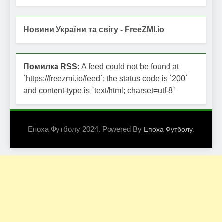
Новини України та світу - FreeZMI.io
Помилка RSS:
A feed could not be found at
`https://freezmi.io/feed`; the status code is `200`
and content-type is `text/html; charset=utf-8`
Епоха Футболу 2024. Powered By
.
Епоха Футболу