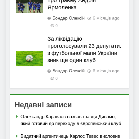
про травму Андрія
Ярмоленка
Бондар Олексій
6 місяців ago
0
За ліквідацію
проголосували 23 депутати:
з футбольної мапи України
зник ще один клуб
Бондар Олексій
6 місяців ago
0
Недавні записи
Олександр Караваєв назвав гравця Динамо,
який готовий до переходу в європейський клуб
Видатний аргентинець Карлос Тевес висловив