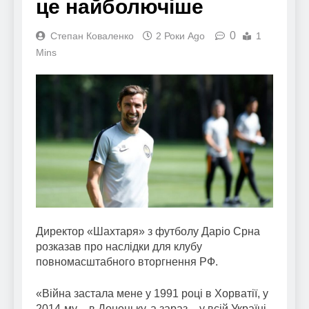
це найболючіше
0
Степан Коваленко
2 Роки Ago
1
Mins
Директор «Шахтаря» з футболу Даріо Срна
розказав про наслідки для клубу
повномасштабного вторгнення РФ.
«Війна застала мене у 1991 році в Хорватії, у
2014-му – в Донецьку, а зараз – у всій Україні.