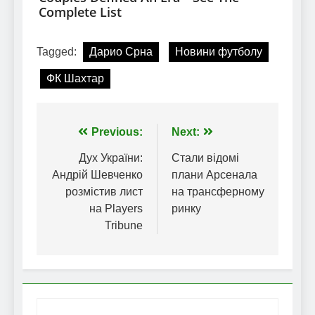
Tagged:
Дарио Срна
Новини футболу
ФК Шахтар
Навігація
Previous:
Next:
записів
Дух України:
Стали відомі
Андрій Шевченко
плани Арсенала
розмістив лист
на трансферному
на Players
ринку
Tribune