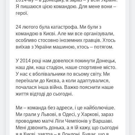
Я пишаюся цією командою. Для мене вони –
герої.
24 лютого була катастрофа. Ми були з
командою в Києві. Але ми все організували,
особливо стосовно іноземних гравців. Хтось
виїхав з України машиною, хтось – потягом.
У 2014 році нам довелося покинути Донецьк,
наш дім, наш стадіон, наше спортивне місто.
У нас є вболівальники по всьому світу. Ми
переїхали до Києва, а коли адаптувалися,
почалася інша війна. Важко пояснити наше
життя відтоді до сьогодні.
Ми – команда без адреси, і це найболючіше.
Ми грали у Львові, в Одесі, у Харкові, зараз
проводимо матчі Ліги Чемпіонів у Варшаві.
Мені дзвонить донька, а я їй кажу, що сьогодні
я в Києві, завтра – в Лондоні. Буває, що я