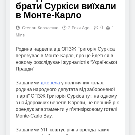
брати Суркіси виїхали
в Монте-Карло
0
Степан Коваленко
2 Роки Ago
1
Mins
Родина нардепа від ОПЗЖ Григорія Суркіса
перебуває в Монте-Карло, про це йдеться в
новому розслідувані журналістів “Української
Правди”.
За даними
джерела
у політичних колах,
родина народного депутата від забороненої
партії ОПЗЖ Григорія Суркіса тут, на одному
з найдорожчих берегів Європи, не перший рік
орендує апартаменти у п’ятизірковому готелі
Monte-Carlo Bay.
За даними УП, коштує річна оренда таких