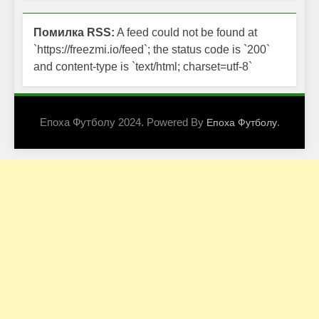
Помилка RSS:
A feed could not be found at
`https://freezmi.io/feed`; the status code is `200`
and content-type is `text/html; charset=utf-8`
Епоха Футболу 2024. Powered By
.
Епоха Футболу