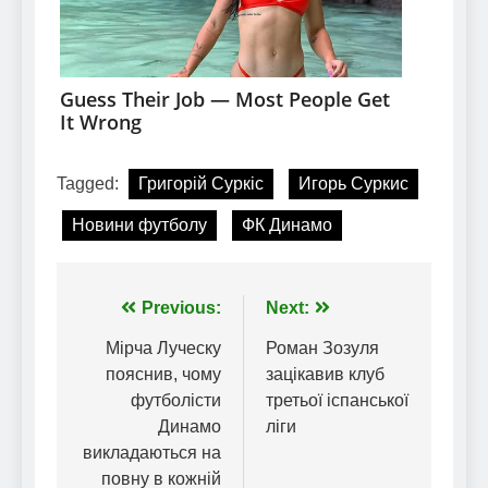
Tagged:
Григорій Суркіс
Игорь Суркис
Новини футболу
ФК Динамо
Навігація
Previous:
Next:
записів
Мірча Луческу
Роман Зозуля
пояснив, чому
зацікавив клуб
футболісти
третьої іспанської
Динамо
ліги
викладаються на
повну в кожній