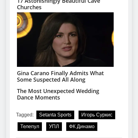
Tagged:
Setanta Sports
Игорь Суркис
Телепул
УПЛ
ФК Динамо