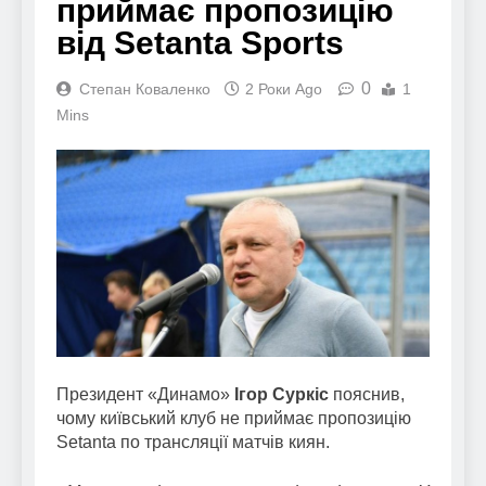
приймає пропозицію
від Setanta Sports
0
Степан Коваленко
2 Роки Ago
1
Mins
Президент «Динамо»
Ігор Суркіс
пояснив,
чому київський клуб не приймає пропозицію
Setanta по трансляції матчів киян.