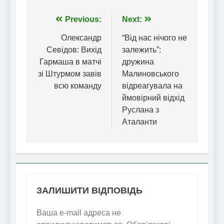
Навігація
Previous:
Next:
записів
Олександр
“Від нас нічого не
Севідов: Вихід
залежить”:
Гармаша в матчі
дружина
зі Штурмом завів
Малиновського
всю команду
відреагувала на
ймовірний відхід
Руслана з
Аталанти
ЗАЛИШИТИ ВІДПОВІДЬ
Ваша e-mail адреса не