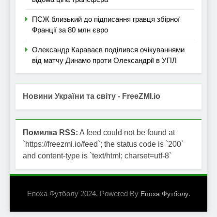
ПСЖ близький до підписання гравця збірної
Франції за 80 млн євро
Олександр Караваєв поділився очікуваннями
від матчу Динамо проти Олександрії в УПЛ
Новини України та світу - FreeZMI.io
Помилка RSS:
A feed could not be found at
`https://freezmi.io/feed`; the status code is `200`
and content-type is `text/html; charset=utf-8`
Епоха Футболу 2024. Powered By
.
Епоха Футболу