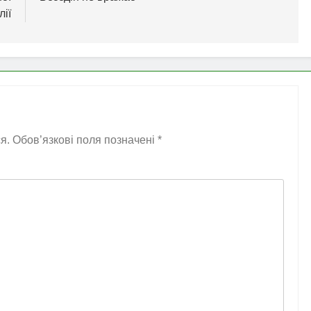
лії
я.
Обов’язкові поля позначені
*