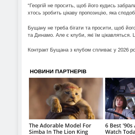
“Георгій не просить, щоб його кудись забра
хтось зробить цікаву пропозицію, яка сподо
Бущану не треба бігати та просити, щоб його
та Динамо. Але є клуби, які їм цікавляться. Ц
Контракт Бущана з клубом спливає у 2026 ро