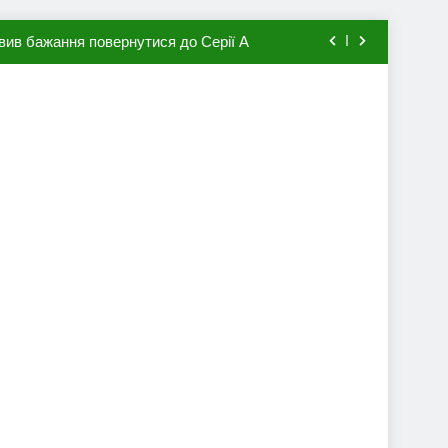
вив бажання повернутися до Серії А
мхена в ПСЖ: відома ціна трансфера
авця збірної Франції за 80 млн євро
ий до переходу в європейський клуб
вив бажання повернутися до Серії А
мхена в ПСЖ: відома ціна трансфера
авця збірної Франції за 80 млн євро