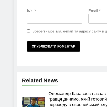
Ім'я
*
Email
*
Зберегти моє ім'я, e-mail, та адресу сайту в
Related News
Олександр Караваєв назвав
гравця Динамо, який готовий
переходу в європейський кл