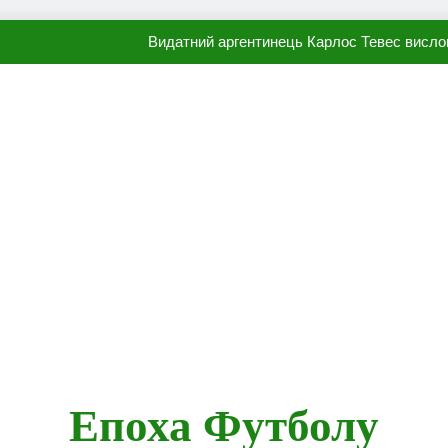
Видатний аргентинець Карлос Тевес висло
Наполі готовий продати Осі
ПСЖ близький до підписання гр
Олександр Караваєв назвав гравця Динамо, який готов
Видатний аргентинець Карлос Тевес висло
Наполі готовий продати Осі
ПСЖ близький до підписання гр
Епоха Футболу