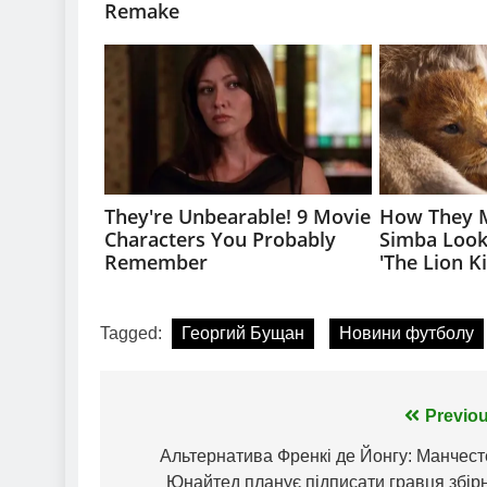
Tagged:
Георгий Бущан
Новини футболу
Навігація
Previou
записів
Альтернатива Френкі де Йонгу: Манчест
Юнайтед планує підписати гравця збір