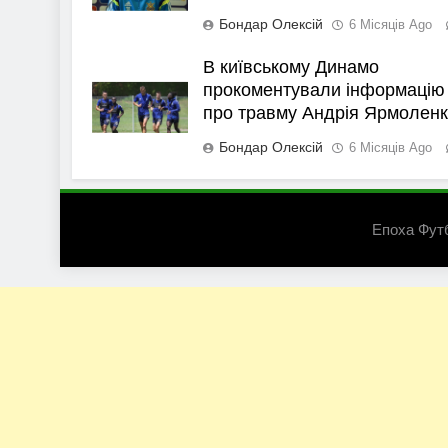
Бондар Олексій
6 Місяців Ago
В київському Динамо
прокоментували інформацію
про травму Андрія Ярмолен
Бондар Олексій
6 Місяців Ago
Епоха Фут