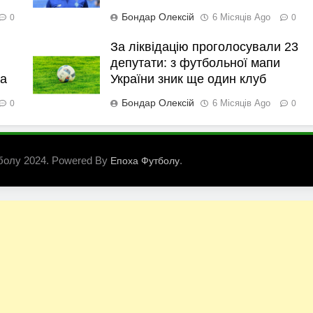
Бондар Олексій
6 Місяців Ago
0
0
За ліквідацію проголосували 23
депутати: з футбольної мапи
ка
України зник ще один клуб
Бондар Олексій
6 Місяців Ago
0
0
болу 2024. Powered By
.
Епоха Футболу