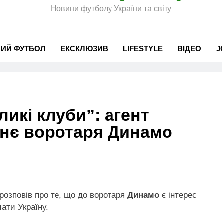
Новини футболу України та світу
ЧИЙ ФУТБОЛ
ЕКСКЛЮЗИВ
LIFESTYLE
ВІДЕО
J
икі клуби”: агент
тнє воротаря Динамо
розповів про те, що до воротаря
Динамо
є інтерес
ати Україну.