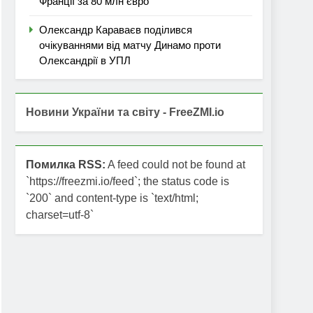
Франції за 80 млн євро
Олександр Караваєв поділився
очікуваннями від матчу Динамо проти
Олександрії в УПЛ
Новини України та світу - FreeZMI.io
Помилка RSS:
A feed could not be found at
`https://freezmi.io/feed`; the status code is
`200` and content-type is `text/html;
charset=utf-8`