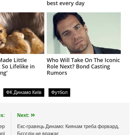
ФК Динамо Київ
Футбол
s:
Next:
ер
Екс-гравець Динамо: Киянам треба форвард,
ної
Бєсєдін не вражає