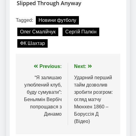
Tagged:
Новини футболу
Олег Смалійчук
Сергій Палкін
ФК Шахтар
Навігація
Previous:
Next:
записів
“Я залишаю
Ударний перший
улюблений клуб,
тайм дозволив
буду сумувати”:
зробити розгром:
Беньямін Вербіч
огляд матчу
попрощався з
Мюнхен 1860 –
Динамо
Боруссія Д
(Відео)