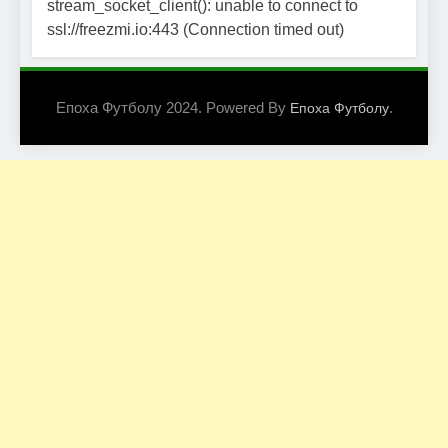
stream_socket_client(): unable to connect to
ssl://freezmi.io:443 (Connection timed out)
Епоха Футболу 2024. Powered By
.
Епоха Футболу