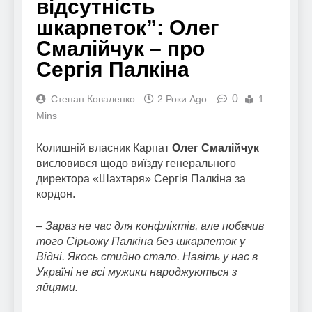
відсутність
шкарпеток”: Олег
Смалійчук – про
Сергія Палкіна
0
Степан Коваленко
2 Роки Ago
1
Mins
Колишній власник Карпат
Олег Смалійчук
висловився щодо виїзду генерального
директора «Шахтаря» Сергія Палкіна за
кордон.
– Зараз не час для конфліктів, але побачив
того Сірьожу Палкіна без шкарпеток у
Відні. Якось стидно стало. Навіть у нас в
Україні не всі мужики народжуються з
яйцями.