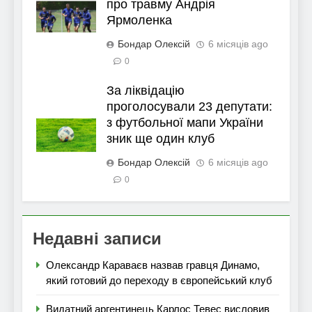
про травму Андрія
Ярмоленка
Бондар Олексій
6 місяців ago
0
За ліквідацію
проголосували 23 депутати:
з футбольної мапи України
зник ще один клуб
Бондар Олексій
6 місяців ago
0
Недавні записи
Олександр Караваєв назвав гравця Динамо,
який готовий до переходу в європейський клуб
Видатний аргентинець Карлос Тевес висловив