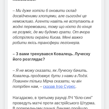
–
Ми дуже хотіли б оновити склад
досвідченими хлопцями, але сьогодні це
неможливо. Агенти навіть не вступають в
жодні перемовини, тому що ніхто до кінця
не розуміє, де ми будемо грати. От вчора
обстріляли окраїни Києва. Мені важко
робити якісь трансфери легіонерів.
– З вами тренувався Ковалець. Луческу
його розглядає?
– Я не можу сказати, як Луческу бачить.
Ковалець продовжує бути з нами в Лодзі.
Повинен тільки Мірча сказати, чи він
потрібен нам
, –
сказав Ігор Суркіс
.
Нагадаємо, в третьому раунді ЛЧ “біло-сині”
проведуть матчі проти австрійського Штурма.
В попередньому раунді Динамо пройшло