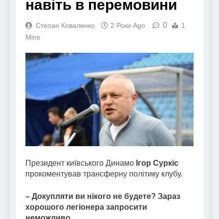
навіть в перемовини
0
Степан Коваленко
2 Роки Ago
1
Mins
Президент київського Динамо
Ігор Суркіс
прокоментував трансферну політику клубу.
– Докупляти ви нікого не будете? Зараз
хорошого легіонера запросити
неможливо.