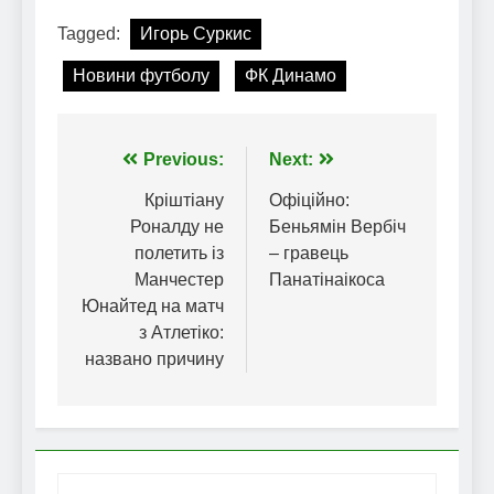
Tagged:
Игорь Суркис
Новини футболу
ФК Динамо
Навігація
Previous:
Next:
записів
Кріштіану
Офіційно:
Роналду не
Беньямін Вербіч
полетить із
– гравець
Манчестер
Панатінаікоса
Юнайтед на матч
з Атлетіко:
названо причину