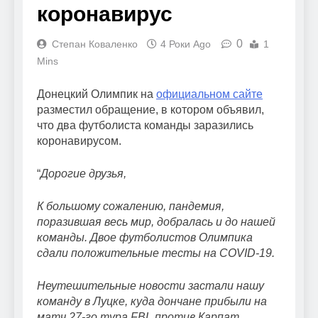
коронавирус
0
Степан Коваленко
4 Роки Ago
1
Mins
Донецкий Олимпик на
официальном сайте
разместил обращение, в котором объявил,
что два футболиста команды заразились
коронавирусом.
“
Дорогие друзья,
К большому сожалению, пандемия,
поразившая весь мир, добралась и до нашей
команды. Двое футболистов Олимпика
сдали положительные тесты на COVID-19.
Неутешительные новости застали нашу
команду в Луцке, куда дончане прибыли на
матч 27-го тура FBL против Карпат.