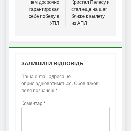
чем досрочно
Кристал Пэласу и
гарантировал
стал еще на шаг
себе победу в
ближе к вылету
УПЛ
из АПЛ
ЗАЛИШИТИ ВІДПОВІДЬ
Ваша e-mail адреса не
оприлюднюватиметься.
Обов’язкові
поля позначені
*
Коментар
*