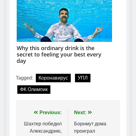
Tagged:
Коронавирус
УПЛ
ФК Олимпик
Навігація
Previous:
Next:
записів
Шахтер победил
Борнмут дома
Александрию,
проиграл