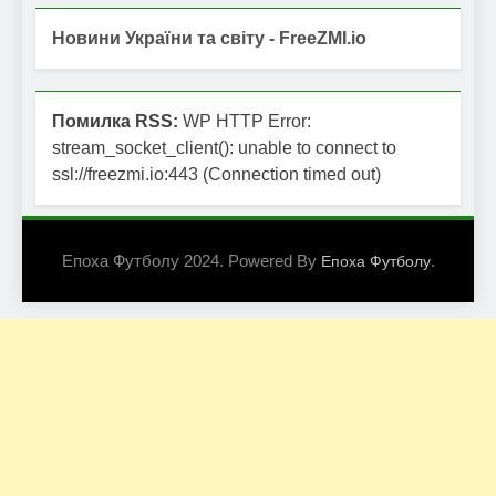
Новини України та світу - FreeZMI.io
Помилка RSS:
WP HTTP Error:
stream_socket_client(): unable to connect to
ssl://freezmi.io:443 (Connection timed out)
Епоха Футболу 2024. Powered By
.
Епоха Футболу