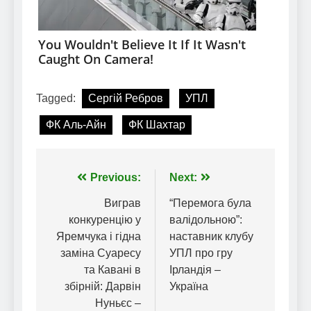
Tagged:
Сергій Ребров
УПЛ
ФК Аль-Айн
ФК Шахтар
Навігація
Previous:
Next:
записів
Виграв
“Перемога була
конкуренцію у
валідольною”:
Яремчука і гідна
наставник клубу
заміна Суаресу
УПЛ про гру
та Кавані в
Ірландія –
збірній: Дарвін
Україна
Нуньєс –