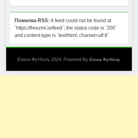
Помилка RSS:
A feed could not be found at
`https://freezmi.io/feed`; the status code is `200`
and content-type is `text/html; charset=utf-8`
Епоха Футболу 2024. Powered By
.
Епоха Футболу