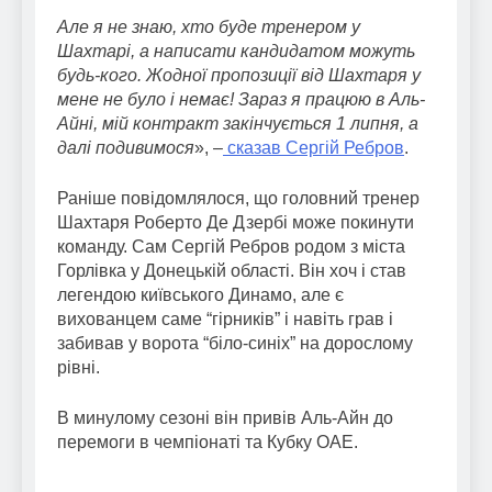
Але я не знаю, хто буде тренером у
Шахтарі, а написати кандидатом можуть
будь-кого. Жодної пропозиції від Шахтаря у
мене не було і немає! Зараз я працюю в Аль-
Айні, мій контракт закінчується 1 липня, а
далі подивимося
», –
сказав Сергій Ребров
.
Раніше повідомлялося, що головний тренер
Шахтаря Роберто Де Дзербі може покинути
команду. Сам Сергій Ребров родом з міста
Горлівка у Донецькій області. Він хоч і став
легендою київського Динамо, але є
вихованцем саме “гірників” і навіть грав і
забивав у ворота “біло-синіх” на дорослому
рівні.
В минулому сезоні він привів Аль-Айн до
перемоги в чемпіонаті та Кубку ОАЕ.