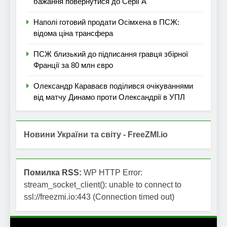
бажання повернутися до Серії А
Наполі готовий продати Осімхена в ПСЖ:
відома ціна трансфера
ПСЖ близький до підписання гравця збірної
Франції за 80 млн євро
Олександр Караваєв поділився очікуваннями
від матчу Динамо проти Олександрії в УПЛ
Новини України та світу - FreeZMI.io
Помилка RSS:
WP HTTP Error:
stream_socket_client(): unable to connect to
ssl://freezmi.io:443 (Connection timed out)