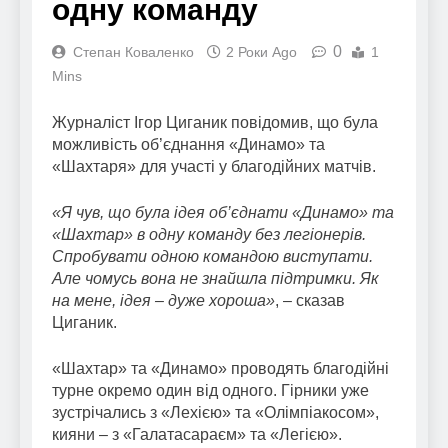
одну команду
0
Степан Коваленко
2 Роки Ago
1
Mins
Журналіст Ігор Циганик повідомив, що була
можливість об’єднання «Динамо» та
«Шахтаря» для участі у благодійних матчів.
«Я чув, що була ідея об’єднати «Динамо» та
«Шахтар» в одну команду без легіонерів.
Спробувати одною командою виступати.
Але чомусь вона не знайшла підтримки. Як
на мене, ідея – дуже хороша»
, – сказав
Циганик.
«Шахтар» та «Динамо» проводять благодійні
турне окремо один від одного. Гірники уже
зустрічались з «Лехією» та «Олімпіакосом»,
кияни – з «Галатасараєм» та «Легією».