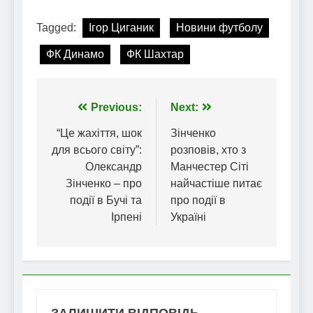
Tagged:
Ігор Циганик
Новини футболу
ФК Динамо
ФК Шахтар
Навігація
Previous:
Next:
записів
“Це жахіття, шок
Зінченко
для всього світу”:
розповів, хто з
Олександр
Манчестер Сіті
Зінченко – про
найчастіше питає
події в Бучі та
про події в
Ірпені
Україні
ЗАЛИШИТИ ВІДПОВІДЬ