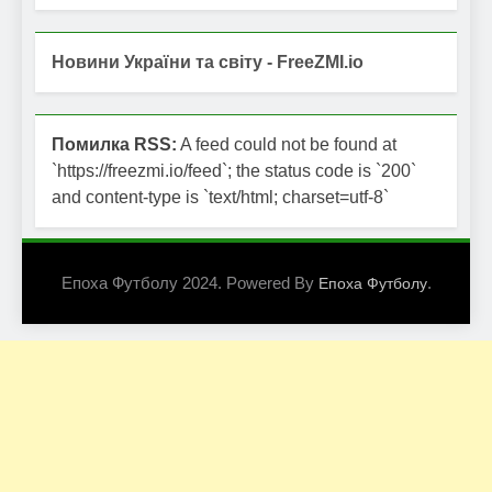
Новини України та світу - FreeZMI.io
Помилка RSS:
A feed could not be found at
`https://freezmi.io/feed`; the status code is `200`
and content-type is `text/html; charset=utf-8`
Епоха Футболу 2024. Powered By
.
Епоха Футболу