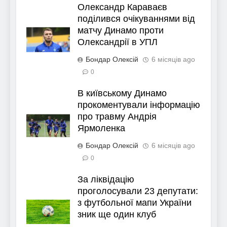
Олександр Караваєв
поділився очікуваннями від
матчу Динамо проти
Олександрії в УПЛ
Бондар Олексій
6 місяців ago
0
В київському Динамо
прокоментували інформацію
про травму Андрія
Ярмоленка
Бондар Олексій
6 місяців ago
0
За ліквідацію
проголосували 23 депутати:
з футбольної мапи України
зник ще один клуб