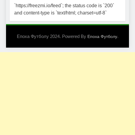
`https://freezmi.io/feed`; the status code is `200`
and content-type is `text/html; charset=utf-8`
Епоха Футболу 2024. Powered By
.
Епоха Футболу