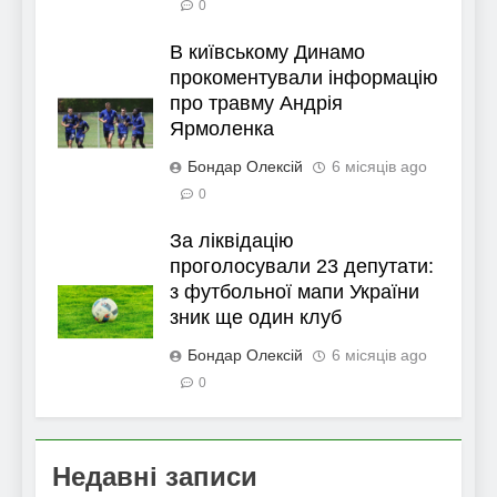
0
В київському Динамо
прокоментували інформацію
про травму Андрія
Ярмоленка
Бондар Олексій
6 місяців ago
0
За ліквідацію
проголосували 23 депутати:
з футбольної мапи України
зник ще один клуб
Бондар Олексій
6 місяців ago
0
Недавні записи