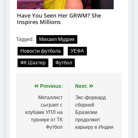
Tagged:
Михаил Мудрик
Новости футбола
УЕФА
ФК Шахтер
Футбол
Навігація
Previous:
Next:
записів
Металлист
Экс-форвард
сыграет с
сборной
клубами УПЛ на
Бразилии
турнире от ТК
продолжит
Футбол
карьеру в Индии