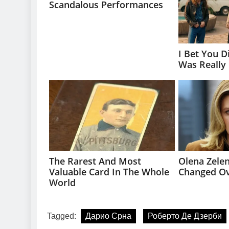
Tagged:
Дарио Срна
Роберто Де Дзерби