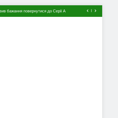
вив бажання повернутися до Серії А
мхена в ПСЖ: відома ціна трансфера
авця збірної Франції за 80 млн євро
ий до переходу в європейський клуб
вив бажання повернутися до Серії А
мхена в ПСЖ: відома ціна трансфера
авця збірної Франції за 80 млн євро