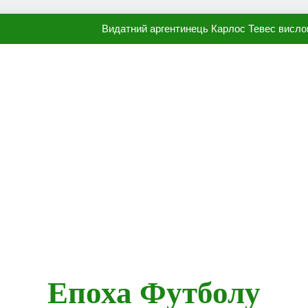
Видатний аргентинець Карлос Тевес висло
Наполі готовий продати Осі
ПСЖ близький до підписання гр
Олександр Караваєв назвав гравця Динамо, який готов
Видатний аргентинець Карлос Тевес висло
Наполі готовий продати Осі
ПСЖ близький до підписання гр
Епоха Футболу