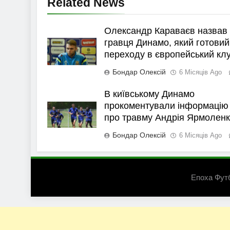
Related News
Олександр Караваєв назвав
гравця Динамо, який готовий
переходу в європейський кл
Бондар Олексій
6 Місяців Ago
В київському Динамо
прокоментували інформацію
про травму Андрія Ярмолен
Бондар Олексій
6 Місяців Ago
Епоха Фут