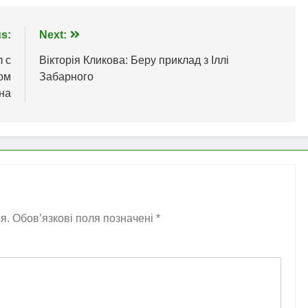
s:
Next:
л с
Вікторія Кликова: Беру приклад з Іллі
ком
Забарного
на
я.
Обов’язкові поля позначені
*