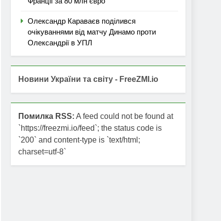
Франції за 80 млн євро
Олександр Караваєв поділився
очікуваннями від матчу Динамо проти
Олександрії в УПЛ
Новини України та світу - FreeZMI.io
Помилка RSS:
A feed could not be found at
`https://freezmi.io/feed`; the status code is
`200` and content-type is `text/html;
charset=utf-8`