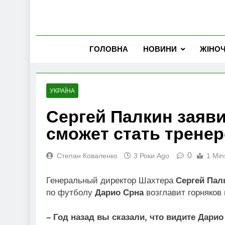
ГОЛОВНА
НОВИНИ
ЖІНО
УКРАЇНА
Cергей Палкин заяви
сможет стать трене
0
Степан Коваленко
3 Роки Ago
1 Min
Генеральный директор Шахтера
Сергей Пал
по футболу
Дарио Срна
возглавит горняков
– Год назад вы сказали, что видите Дар