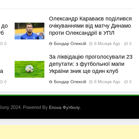
Олександр Караваєв поділився
 до
очікуваннями від матчу Динамо
уб
проти Олександрії в УПЛ
Бондар Олексій
6 Місяців Ago
0
0
За ліквідацію проголосували 23
депутати: з футбольної мапи
ка
України зник ще один клуб
Бондар Олексій
6 Місяців Ago
0
0
болу 2024. Powered By
.
Епоха Футболу