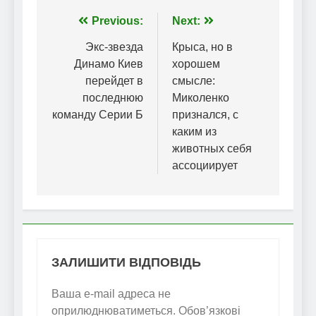
Навігація
Previous:
Next:
записів
Экс-звезда
Крыса, но в
Динамо Киев
хорошем
перейдет в
смысле:
последнюю
Миколенко
команду Серии Б
признался, с
каким из
животных себя
ассоциирует
ЗАЛИШИТИ ВІДПОВІДЬ
Ваша e-mail адреса не
оприлюднюватиметься.
Обов’язкові