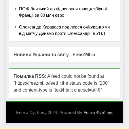
ПСЖ близький до підписання гравця збірної
Франції за 80 млн євро
Олександр Караваєв поділився очікуваннями
від матчу Динамо проти Олександрії в УПЛ
Новини України та світу - FreeZMI.io
Помилка RSS:
A feed could not be found at
`https://freezmi.io/feed`; the status code is `200`
and content-type is `text/html; charset=utf-8`
Епоха Футболу 2024. Powered By
.
Епоха Футболу