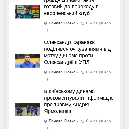
готовий до переходу в
європейський клуб
Бондар Олексій
6 місяців ago
0
Олександр Караваєв
поділився очікуваннями від
матчу Динамо проти
Олександрії в УПЛ
Бондар Олексій
6 місяців ago
0
В київському Динамо
прокоментували інформацію
про травму Андрія
Ярмоленка
Бондар Олексій
6 місяців ago
0