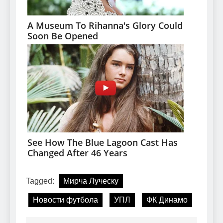
Tagged:
Мирча Луческу
Новости футбола
УПЛ
ФК Динамо